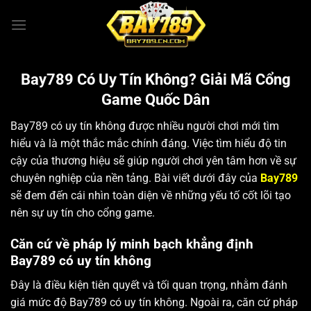
Bỏ
qua
nội
dung
Bay789 Có Uy Tín Không? Giải Mã Cổng
Game Quốc Dân
Bay789 có uy tín không được nhiều người chơi mới tìm
hiểu và là một thắc mắc chính đáng. Việc tìm hiểu độ tin
cậy của thương hiệu sẽ giúp người chơi yên tâm hơn về sự
chuyên nghiệp của nền tảng. Bài viết dưới đây của
Bay789
sẽ đem đến cái nhìn toàn diện về những yếu tố cốt lõi tạo
nên sự uy tín cho cổng game.
Căn cứ về pháp lý minh bạch khẳng định
Bay789 có uy tín không
Đây là điều kiện tiên quyết và tối quan trọng, nhằm đánh
giá mức độ Bay789 có uy tín không. Ngoài ra, căn cứ pháp