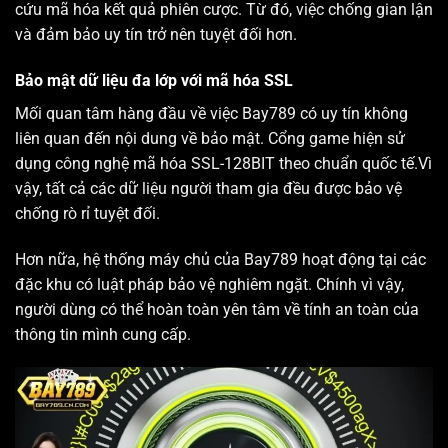
cứu mã hóa kết quả phiên cược. Từ đó, việc chống gian lận
và đảm bảo uy tín trở nên tuyệt đối hơn.
Bảo mật dữ liệu đa lớp với mã hóa SSL
Mối quan tâm hàng đầu về việc Bay789 có uy tín không
liên quan đến nội dung về bảo mật. Cổng game hiện sử
dụng công nghệ mã hóa SSL-128BIT theo chuẩn quốc tế.Vì
vậy, tất cả các dữ liệu người tham gia đều được bảo vệ
chống rò rỉ tuyệt đối.
Hơn nữa, hệ thống máy chủ của Bay789 hoạt động tại các
đặc khu có luật pháp bảo vệ nghiêm ngặt. Chính vì vậy,
người dùng có thể hoàn toàn yên tâm về tính an toàn của
thông tin mình cung cấp.