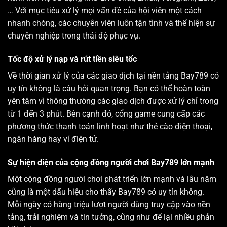
… Với mục tiêu xử lý mọi vấn đề của hội viên một cách
nhanh chóng, các chuyên viên luôn tận tình và thể hiện sự
chuyên nghiệp trong thái độ phục vụ.
Tốc độ xử lý nạp và rút tiền siêu tốc
Về thời gian xử lý của các giao dịch tại nền tảng Bay789 có
uy tín không là câu hỏi quan trọng. Bạn có thể hoàn toàn
yên tâm vì thông thường các giao dịch được xử lý chỉ trong
từ 1 đến 3 phút. Bên cạnh đó, cổng game cung cấp các
phương thức thanh toán linh hoạt như thẻ cào điện thoại,
ngân hàng hay ví điện tử.
Sự hiện diện của cộng đồng người chơi Bay789 lớn mạnh
Một cộng đồng người chơi phát triển lớn mạnh và lâu năm
cũng là một dấu hiệu cho thấy Bay789 có uy tín không.
Mỗi ngày có hàng triệu lượt người dùng truy cập vào nền
tảng, trải nghiệm và tin tưởng, cũng như để lại nhiều phản