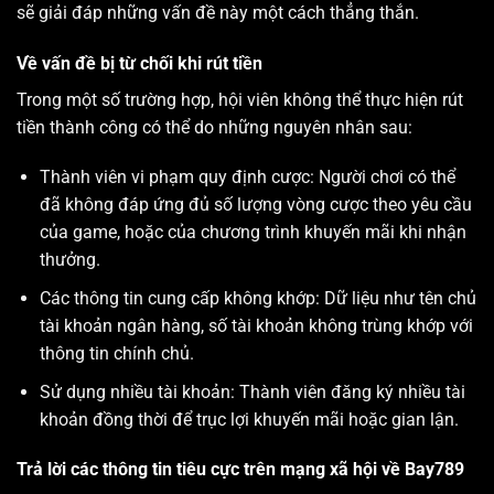
sẽ giải đáp những vấn đề này một cách thẳng thắn.
Về vấn đề bị từ chối khi rút tiền
Trong một số trường hợp, hội viên không thể thực hiện rút
tiền thành công có thể do những nguyên nhân sau:
Thành viên vi phạm quy định cược: Người chơi có thể
đã không đáp ứng đủ số lượng vòng cược theo yêu cầu
của game, hoặc của chương trình khuyến mãi khi nhận
thưởng.
Các thông tin cung cấp không khớp: Dữ liệu như tên chủ
tài khoản ngân hàng, số tài khoản không trùng khớp với
thông tin chính chủ.
Sử dụng nhiều tài khoản: Thành viên đăng ký nhiều tài
khoản đồng thời để trục lợi khuyến mãi hoặc gian lận.
Trả lời các thông tin tiêu cực trên mạng xã hội về Bay789