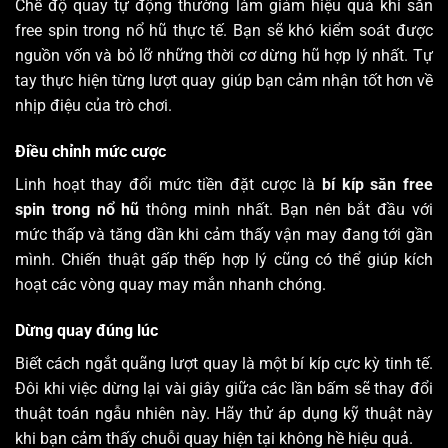
Chế độ quay tự động thường làm giảm hiệu quả khi săn
free spin trong nổ hũ thực tế. Bạn sẽ khó kiểm soát được
nguồn vốn và bỏ lỡ những thời cơ dừng hũ hợp lý nhất. Tự
tay thực hiện từng lượt quay giúp bạn cảm nhận tốt hơn về
nhịp điệu của trò chơi.
Điều chỉnh mức cược
Linh hoạt thay đổi mức tiền đặt cược là
bí kíp săn free
spin trong nổ hũ
thông minh nhất. Bạn nên bắt đầu với
mức thấp và tăng dần khi cảm thấy vận may đang tới gần
mình. Chiến thuật gấp thếp hợp lý cũng có thể giúp kích
hoạt các vòng quay may mắn nhanh chóng.
Dừng quay đúng lúc
Biết cách ngắt quãng lượt quay là một bí kíp cực kỳ tinh tế.
Đôi khi việc dừng lại vài giây giữa các lần bấm sẽ thay đổi
thuật toán ngẫu nhiên này. Hãy thử áp dụng kỹ thuật này
khi bạn cảm thấy chuỗi quay hiện tại không hề hiệu quả.