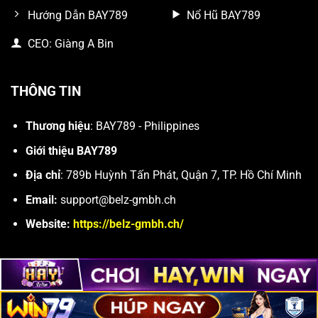
Hướng Dẫn BAY789
Nổ Hũ BAY789
CEO: Giàng A Bin
THÔNG TIN
Thương hiệu
: BAY789 - Philippines
Giới thiệu BAY789
Địa chỉ
: 789b Huỳnh Tấn Phát, Quận 7, TP. Hồ Chí Minh
Email:
support@belz-gmbh.ch
Website:
https://belz-gmbh.ch/
Copyright 2026 ©
BAY789 - Mundo