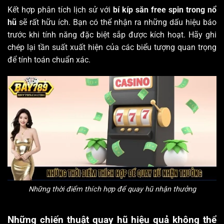
Kết hợp phân tích lịch sử với
bí kíp săn free spin trong nổ
hũ
sẽ rất hữu ích. Bạn có thể nhận ra những dấu hiệu báo
trước khi tính năng đặc biệt sắp được kích hoạt. Hãy ghi
chép lại tần suất xuất hiện của các biểu tượng quan trọng
để tính toán chuẩn xác.
Những thời điểm thích hợp để quay hũ nhận thưởng
Những chiến thuật quay hũ hiệu quả không thể