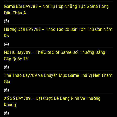
Game Bài BAY789 – Nơi Tụ Họp Những Tựa Game Hàng
Đầu Châu Á
(5)
Hướng Dẫn BAY789 – Thao Tác Cơ Bản Tân Thủ Cần Nắm
Rõ
(4)
Nổ Hũ Bay789 – Thế Giới Slot Game Đổi Thưởng Đẳng
Cấp Quốc Tế
(6)
Thể Thao Bay789 Và Chuyên Mục Game Thú Vị Nên Tham
Gia
(6)
Xổ Số BAY789 – Đặt Cược Dễ Dàng Rinh Về Thưởng
Khủng
(6)