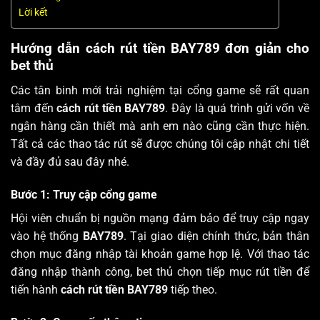
Lời kết
Hướng dẫn cách rút tiền BAY789 đơn giản cho
bet thủ
Các tân binh mới trải nghiệm tại cổng game sẽ rất quan
tâm đến
cách rút tiền BAY789
. Đây là quá trình gửi vốn về
ngân hàng cần thiết mà anh em nào cũng cần thực hiện.
Tất cả các thao tác rút sẽ được chúng tôi cập nhật chi tiết
và đầy đủ sau đây nhé.
Bước 1: Truy cập cổng game
Hội viên chuẩn bị nguồn mạng đảm bảo để truy cập ngay
vào hệ thống
BAY789
. Tại giao diện chính thức, bản thân
chọn mục đăng nhập tài khoản game hợp lệ. Với thao tác
đăng nhập thành công, bet thủ chọn tiếp mục rút tiền để
tiến hành
cách rút tiền BAY789
tiếp theo.