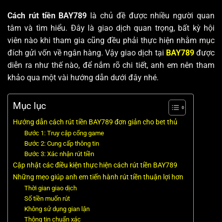
Cách rút tiền BAY789
là chủ đề được nhiều người quan
tâm và tìm hiểu. Đây là giao dịch quan trọng, bất kỳ hội
viên nào khi tham gia cũng đều phải thực hiện nhằm mục
đích gửi vốn về ngân hàng. Vậy giao dịch tại
BAY789
được
diễn ra như thế nào, để nắm rõ chi tiết, anh em nên tham
khảo qua một vài hướng dẫn dưới đây nhé.
Mục lục
Hướng dẫn cách rút tiền BAY789 đơn giản cho bet thủ
Bước 1: Truy cập cổng game
Bước 2: Cung cấp thông tin
Bước 3: Xác nhận rút tiền
Cập nhật các điều kiện thực hiện cách rút tiền BAY789
Những mẹo giúp anh em tiến hành rút tiền thuận lợi hơn
Thời gian giao dịch
Số tiền muốn rút
Không sử dụng gian lận
Thông tin chuẩn xác