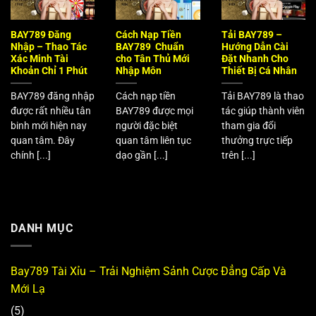
BAY789 Đăng
Cách Nạp Tiền
Tải BAY789 –
Nhập – Thao Tác
BAY789 Chuẩn
Hướng Dẫn Cài
Xác Minh Tài
cho Tân Thủ Mới
Đặt Nhanh Cho
Khoản Chỉ 1 Phút
Nhập Môn
Thiết Bị Cá Nhân
BAY789 đăng nhập
Cách nạp tiền
Tải BAY789 là thao
được rất nhiều tân
BAY789 được mọi
tác giúp thành viên
binh mới hiện nay
người đặc biệt
tham gia đổi
quan tâm. Đây
quan tâm liên tục
thưởng trực tiếp
chính [...]
dạo gần [...]
trên [...]
DANH MỤC
Bay789 Tài Xỉu – Trải Nghiệm Sảnh Cược Đẳng Cấp Và
Mới Lạ
(5)