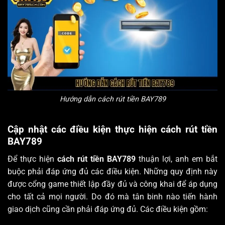
Hướng dẫn cách rút tiền BAY789
Cập nhật các điều kiện thực hiện cách rút tiền
BAY789
Để thực hiện
cách rút tiền BAY789
thuận lợi, anh em bắt
buộc phải đáp ứng đủ các điều kiện. Những quy định này
được cổng game thiết lập đầy đủ và công khai để áp dụng
cho tất cả mọi người. Do đó mà tân binh nào tiến hành
giao dịch cũng cần phải đáp ứng đủ. Các điều kiện gồm: