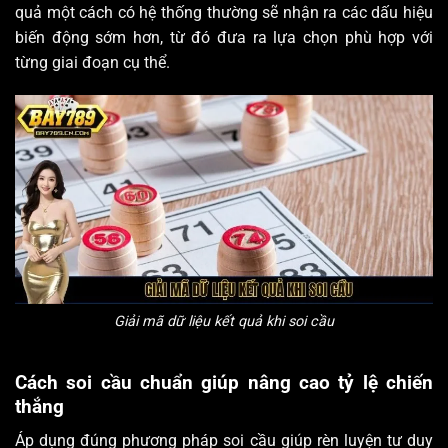
quả một cách có hệ thống thường sẽ nhận ra các dấu hiệu
biến động sớm hơn, từ đó đưa ra lựa chọn phù hợp với
từng giai đoạn cụ thể.
Giải mã dữ liệu kết quả khi soi cầu
Cách soi cầu chuẩn giúp nâng cao tỷ lệ chiến
thắng
Áp dụng đúng phương pháp soi cầu giúp rèn luyện tư duy