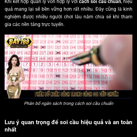
Khi kết hợp quản lý vốn hợp lý với
cách soi cầu chuẩn
, hiệu
quả mang lại sẽ bền vững hơn rất nhiều. Đây cũng là kinh
nghiệm được nhiều người chơi lâu năm chia sẻ khi tham
gia các nền tảng trực tuyến.
Phân bổ ngân sách trong cách soi cầu chuẩn
Lưu ý quan trọng để soi cầu hiệu quả và an toàn
nhất