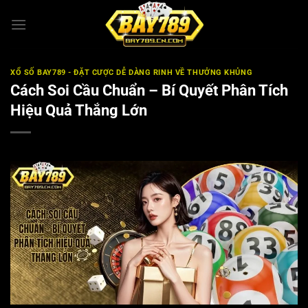
Bỏ
qua
nội
dung
XỔ SỐ BAY789 - ĐẶT CƯỢC DỄ DÀNG RINH VỀ THƯỞNG KHỦNG
Cách Soi Cầu Chuẩn – Bí Quyết Phân Tích
Hiệu Quả Thắng Lớn