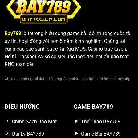
Bay789
là thương hiệu cổng game bài đổi thưởng quốc tế
uy tín, hoạt động với hơn 5 năm kinh nghiệm. Chúng tôi
cung cấp các sảnh cược Tài Xỉu MD5, Casino trực tuyến,
Nổ hũ Jackpot và Xổ số siêu tốc theo tiêu chuẩn bảo mật
RNG toàn cầu
Chỉ dành cho người dùng 18+; người chơi tự chịu trách nhiệm khi truy cập
ĐIỀU HƯỚNG
GAME BAY789
Chính Sách Bảo Mật
Thể Thao BAY789
Đại Lý BAY789
Game Bài BAY789