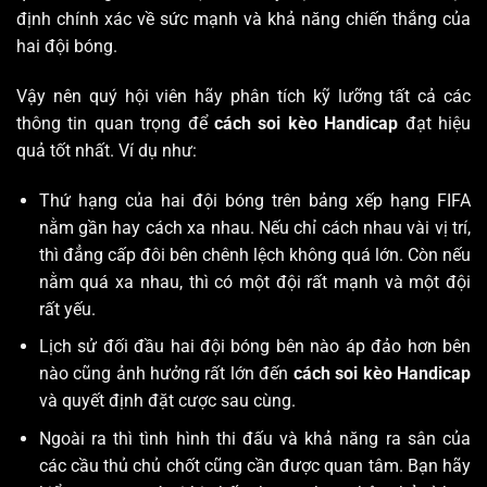
định chính xác về sức mạnh và khả năng chiến thắng của
hai đội bóng.
Vậy nên quý hội viên hãy phân tích kỹ lưỡng tất cả các
thông tin quan trọng để
cách soi kèo Handicap
đạt hiệu
quả tốt nhất. Ví dụ như:
Thứ hạng của hai đội bóng trên bảng xếp hạng FIFA
nằm gần hay cách xa nhau. Nếu chỉ cách nhau vài vị trí,
thì đẳng cấp đôi bên chênh lệch không quá lớn. Còn nếu
nằm quá xa nhau, thì có một đội rất mạnh và một đội
rất yếu.
Lịch sử đối đầu hai đội bóng bên nào áp đảo hơn bên
nào cũng ảnh hưởng rất lớn đến
cách soi kèo Handicap
và quyết định đặt cược sau cùng.
Ngoài ra thì tình hình thi đấu và khả năng ra sân của
các cầu thủ chủ chốt cũng cần được quan tâm. Bạn hãy