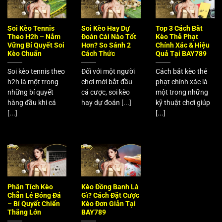
Soi Kèo Tennis
Soi Kèo Hay Dự
Top 3 Cách Bắt
Theo H2h – Nắm
Đoán Cái Nào Tốt
Kèo Thẻ Phạt
Vững Bí Quyết Soi
Hơn? So Sánh 2
Chính Xác & Hiệu
Kèo Chuẩn
Cách Thức
Quả Tại BAY789
Soi kèo tennis theo
Đối với một người
Cách bắt kèo thẻ
h2h là một trong
chơi mới bắt đầu
phạt chính xác là
những bí quyết
cá cược, soi kèo
một trong những
hàng đầu khi cá
hay dự đoán [...]
kỹ thuật chơi giúp
[...]
[...]
Phân Tích Kèo
Kèo Đồng Banh Là
Chẵn Lẻ Bóng Đá
Gì? Cách Đặt Cược
– Bí Quyết Chiến
Kèo Đơn Giản Tại
Thắng Lớn
BAY789