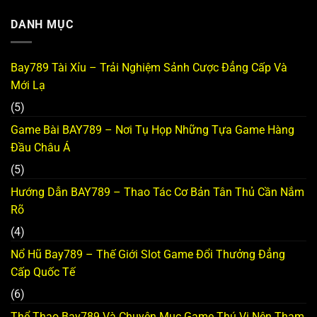
DANH MỤC
Bay789 Tài Xỉu – Trải Nghiệm Sảnh Cược Đẳng Cấp Và
Mới Lạ
(5)
Game Bài BAY789 – Nơi Tụ Họp Những Tựa Game Hàng
Đầu Châu Á
(5)
Hướng Dẫn BAY789 – Thao Tác Cơ Bản Tân Thủ Cần Nắm
Rõ
(4)
Nổ Hũ Bay789 – Thế Giới Slot Game Đổi Thưởng Đẳng
Cấp Quốc Tế
(6)
Thể Thao Bay789 Và Chuyên Mục Game Thú Vị Nên Tham