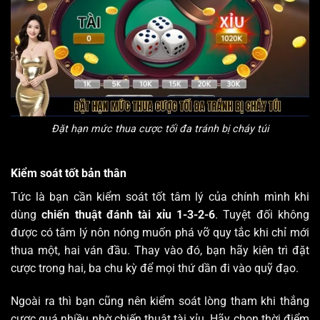
Đặt hạn mức thua cược tối đa tránh bị cháy túi
Kiểm soát tốt bản thân
Tức là bạn cần kiểm soát tốt tâm lý của chính mình khi
dùng
chiến thuật đánh tài xỉu 1-3-2-6
. Tuyệt đối không
được có tâm lý nôn nóng muốn phá vỡ quy tắc khi chỉ mới
thua một, hai ván đầu. Thay vào đó, bạn hãy kiên trì đặt
cược trong hai, ba chu kỳ để mọi thứ dần đi vào quỹ đạo.
Ngoài ra thì bạn cũng nên kiểm soát lòng tham khi thắng
cược quá nhiều nhờ chiến thuật tài xỉu. Hãy chọn thời điểm