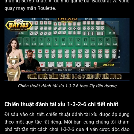
thưởng 50/50 khác. Ví dụ như game bài Baccarat và vòng
quay may mắn Roulette.
Chiến thuật đánh tài xỉu 1-3-2-6 theo lũy tiến dương
Chiến thuật đánh tài xỉu 1-3-2-6 chi tiết nhất
Đi sâu vào chi tiết, chiến thuật đánh tài xỉu được áp dụng
theo một quy tắc rất riêng. Mời bạn cùng chúng tôi khám
phá tất tần tật cách chơi 1-3-2-6 qua 4 ván cược độc đáo