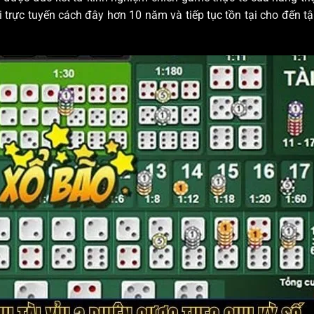
 trực tuyến cách đây hơn 10 năm và tiếp tục tồn tại cho đến t