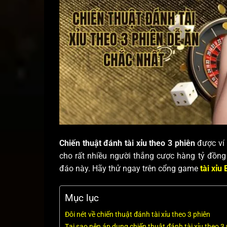
Chiến thuật đánh tài xỉu theo 3 phiên
được ví 
cho rất nhiều người thắng cược hàng tỷ đồng 
đáo này. Hãy thử ngay trên cổng game
tài xỉu
Mục lục
Đôi nét về chiến thuật đánh tài xỉu theo 3 phiên
Tại sao nên áp dụng chiến thuật đánh tài xỉu theo 3