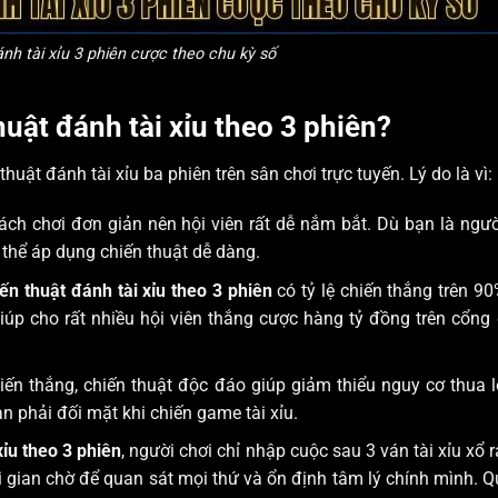
nh tài xỉu 3 phiên cược theo chu kỳ số
uật đánh tài xỉu theo 3 phiên?
huật đánh tài xỉu ba phiên trên sân chơi trực tuyến. Lý do là vì:
cách chơi đơn giản nên hội viên rất dễ nắm bắt. Dù bạn là ngư
thể áp dụng chiến thuật dễ dàng.
iến thuật đánh tài xỉu theo 3 phiên
có tỷ lệ chiến thắng trên 9
úp cho rất nhiều hội viên thắng cược hàng tỷ đồng trên cổn
hiến thắng, chiến thuật độc đáo giúp giảm thiểu nguy cơ thua 
n phải đối mặt khi chiến game tài xỉu.
xỉu theo 3 phiên
, người chơi chỉ nhập cuộc sau 3 ván tài xỉu xổ 
ời gian chờ để quan sát mọi thứ và ổn định tâm lý chính mình. 