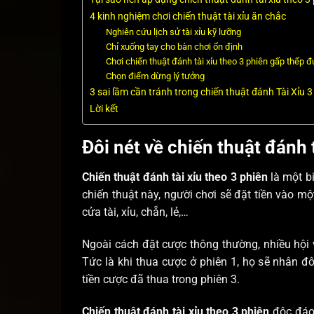
4 kinh nghiệm chơi chiến thuật tài xỉu ăn chắc
Nghiên cứu lịch sử tài xỉu kỹ lưỡng
Chỉ xuống tay cho bàn chơi ổn định
Chơi chiến thuật đánh tài xỉu theo 3 phiên gấp thếp đ
Chọn điểm dừng lý tưởng
3 sai lầm cần tránh trong chiến thuật đánh Tài Xỉu 3
Lời kết
Đôi nét về chiến thuật đánh 
Chiến thuật đánh tài xỉu theo 3 phiên
là một b
chiến thuật này, người chơi sẽ đặt tiền vào mộ
cửa tài, xỉu, chẵn, lẻ,…
Ngoài cách đặt cược thông thường, nhiều hội v
Tức là khi thua cược ở phiên 1, họ sẽ nhân đô
tiền cược đã thua trong phiên 3.
Chiến thuật đánh tài xỉu theo 3 phiên
độc đáo 