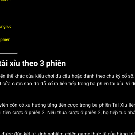
úng lúc
 phiên
tài xỉu theo 3 phiên
iến thể khác của kiểu chơi đu cầu hoặc đánh theo chu kỳ xổ số
t cửa cược nào đó đã xổ ra liên tiếp trong ba phiên tài xỉu. Ví 
iên còn có xu hướng tăng tiền cược trong ba phiên Tài Xỉu liên
i tiền cược ở phiên 2. Nếu thua cược ở phiên 2, họ tiếp tục nh
được đúc kết từ kinh nghiệm chiến game thực tế của hàng tri