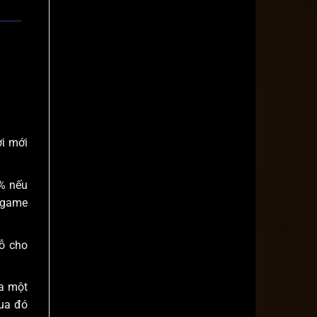
ời mới
0% nếu
g game
lỗ cho
ra một
Qua đó