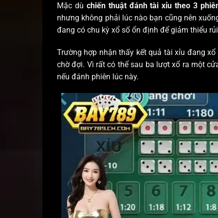
Mặc dù
chiến thuật đánh tài xỉu theo 3 phiê
nhưng không phải lúc nào bạn cũng nên xuống t
đang có chu kỳ xổ số ổn định để giảm thiểu rủi
Trường hợp nhận thấy kết quả tài xỉu đang xổ
chờ đợi. Vì rất có thể sau ba lượt xổ ra một 
nếu đánh phiên lúc này.