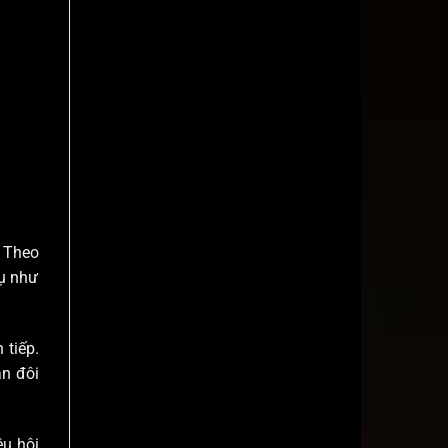
. Theo
dụ như
 tiếp.
ân đôi
ệu hội