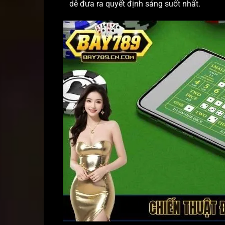
dễ đưa ra quyết định sáng suốt nhất.