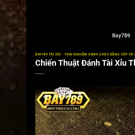
Bỏ
qua
nội
dung
Bay789
BAY789 TÀI XỈU - TRẢI NGHIỆM SẢNH CƯỢC ĐẲNG CẤP VÀ 
Chiến Thuật Đánh Tài Xỉu 