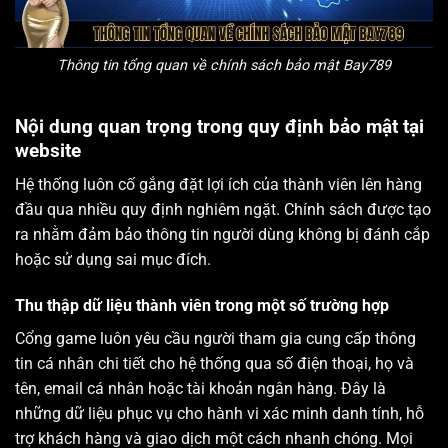
Thông tin tổng quan về chính sách bảo mật Bay789
Nội dung quan trọng trong quy định bảo mật tại
website
Hệ thống luôn cố gắng đặt lợi ích của thành viên lên hàng
đầu qua nhiều quy định nghiêm ngặt. Chính sách được tạo
ra nhằm đảm bảo thông tin người dùng không bị đánh cắp
hoặc sử dụng sai mục đích.
Thu thập dữ liệu thành viên trong một số trường hợp
Cổng game luôn yêu cầu người tham gia cung cấp thông
tin cá nhân chi tiết cho hệ thống qua số điện thoại, họ và
tên, email cá nhân hoặc tài khoản ngân hàng. Đây là
những dữ liệu phục vụ cho hành vi xác minh danh tính, hỗ
trợ khách hàng và giao dịch một cách nhanh chóng. Mọi