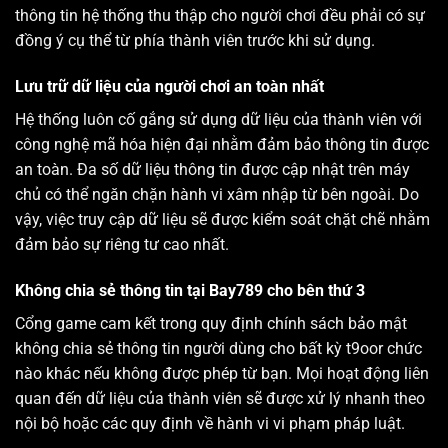
thông tin hệ thống thu thập cho người chơi đều phải có sự
đồng ý cụ thể từ phía thành viên trước khi sử dụng.
Lưu trữ dữ liệu của người chơi an toàn nhất
Hệ thống luôn cố gắng sử dụng dữ liệu của thành viên với
công nghệ mã hóa hiện đại nhằm đảm bảo thông tin được
an toàn. Đa số dữ liệu thông tin được cập nhật trên máy
chủ có thể ngăn chặn hành vi xâm nhập từ bên ngoài. Do
vậy, việc truy cập dữ liệu sẽ được kiểm soát chặt chẽ nhằm
đảm bảo sự riêng tư cao nhất.
Không chia sẻ thông tin tại Bay789 cho bên thứ 3
Cổng game cam kết trong quy định chính sách bảo mật
không chia sẻ thông tin người dùng cho bất kỳ t9oor chức
nào khác nếu không được phép từ bạn. Mọi hoạt động liên
quan đến dữ liệu của thành viên sẽ được xử lý nhanh theo
nội bộ hoặc các quy định về hành vi vi phạm pháp luật.