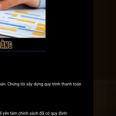
án. Chúng tôi xây dựng quy trình thanh toán
ể yên tâm chính sách đã có quy định: