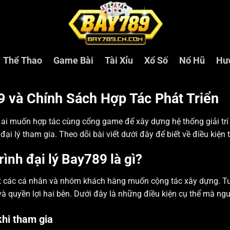
Thể Thao
Game Bài
Tài Xỉu
Xổ Số
Nổ Hũ
Hư
9 và Chính Sách Hợp Tác Phát Triển
ai muốn hợp tác cùng cổng game để xây dựng hệ thống giải trí 
ại lý tham gia. Theo dõi bài viết dưới đây để biết về điều kiện 
ình đại lý Bay789 là gì?
út các cá nhân và nhóm khách hàng muốn cộng tác xây dựng. Tu
 quyền lợi hai bên. Dưới đây là những điều kiện cụ thể mà ng
khi tham gia