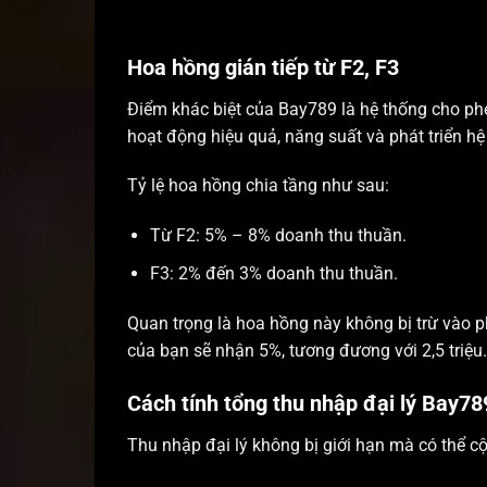
Hoa hồng gián tiếp từ F2, F3
Điểm khác biệt của Bay789 là hệ thống cho phé
hoạt động hiệu quả, năng suất và phát triển hệ
Tỷ lệ hoa hồng chia tầng như sau:
Từ F2: 5% – 8% doanh thu thuần.
F3: 2% đến 3% doanh thu thuần.
Quan trọng là hoa hồng này không bị trừ vào ph
của bạn sẽ nhận 5%, tương đương với 2,5 triệu.
Cách tính tổng thu nhập đại lý Bay78
Thu nhập đại lý không bị giới hạn mà có thể cộ