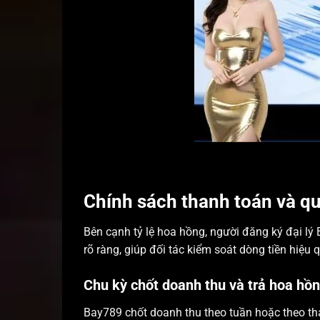
Chính sách thanh toán và qu
Bên cạnh tỷ lệ hoa hồng, người đăng ký đại lý
rõ ràng, giúp đối tác kiểm soát dòng tiền hiệu 
Chu kỳ chốt doanh thu và trả hoa hồ
Bay789 chốt doanh thu theo tuần hoặc theo th