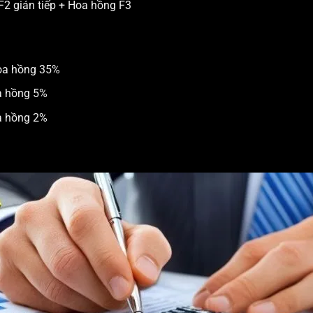
F2 gián tiếp + Hoa hồng F3
hoa hồng 35%
oa hồng 5%
oa hồng 2%