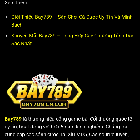
Xem thêm:
Giới Thiệu Bay789 – Sân Chơi Cá Cược Uy Tín Và Minh
Bạch
Khuyến Mãi Bay789 – Tổng Hợp Các Chương Trình Đặc
Sắc Nhất
Bay789
là thương hiệu cổng game bài đổi thưởng quốc tế
uy tín, hoạt động với hơn 5 năm kinh nghiệm. Chúng tôi
cung cấp các sảnh cược Tài Xỉu MD5, Casino trực tuyến,