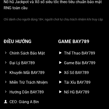
Nổ hũ Jackpot và Xổ số siêu tốc theo tiêu chuẩn bảo mật
RNG toàn cầu
Chỉ dành cho người dùng 18+; người chơi tự chịu trách nhiệm khi truy cập
ĐIỀU HƯỚNG
GAME BAY789
Chính Sách Bảo Mật
Thể Thao BAY789
Đại Lý BAY789
Game Bài BAY789
Khuyến Mãi BAY789
Xổ Số BAY789
Miễn Trừ Trách Nhiệm
Tài Xỉu BAY789
Hướng Dẫn BAY789
Nổ Hũ BAY789
CEO: Giàng A Bin