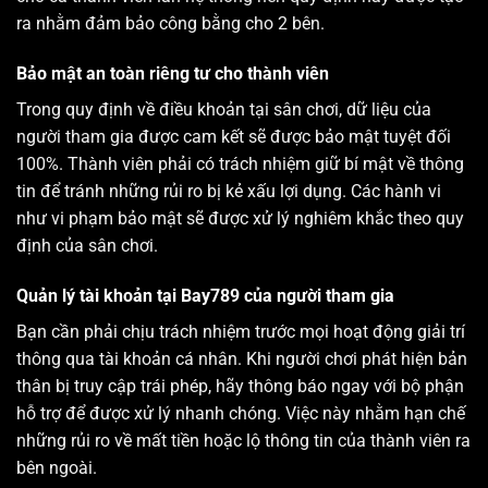
ra nhằm đảm bảo công bằng cho 2 bên.
Bảo mật an toàn riêng tư cho thành viên
Trong quy định về điều khoản tại sân chơi, dữ liệu của
người tham gia được cam kết sẽ được bảo mật tuyệt đối
100%. Thành viên phải có trách nhiệm giữ bí mật về thông
tin để tránh những rủi ro bị kẻ xấu lợi dụng. Các hành vi
như vi phạm bảo mật sẽ được xử lý nghiêm khắc theo quy
định của sân chơi.
Quản lý tài khoản tại Bay789 của người tham gia
Bạn cần phải chịu trách nhiệm trước mọi hoạt động giải trí
thông qua tài khoản cá nhân. Khi người chơi phát hiện bản
thân bị truy cập trái phép, hãy thông báo ngay với bộ phận
hỗ trợ để được xử lý nhanh chóng. Việc này nhằm hạn chế
những rủi ro về mất tiền hoặc lộ thông tin của thành viên ra
bên ngoài.