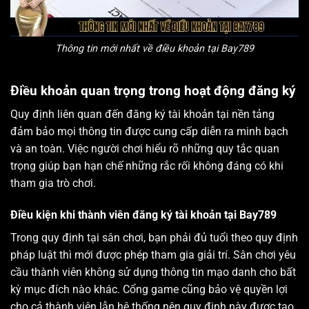
Thông tin mới nhất về điều khoản tại Bay789
Điều khoản quan trọng trong hoạt động đăng ký
Quy định liên quan đến đăng ký tài khoản tại nền tảng
đảm bảo mọi thông tin được cung cấp diễn ra minh bạch
và an toàn. Việc người chơi hiểu rõ những quy tắc quan
trọng giúp bạn hạn chế những rắc rối không đáng có khi
tham gia trò chơi.
Điều kiện khi thành viên đăng ký tài khoản tại Bay789
Trong quy định tại sân chơi, bạn phải đủ tuổi theo quy định
pháp luật thì mới được phép tham gia giải trí. Sân chơi yêu
cầu thành viên không sử dụng thông tin mạo danh cho bất
kỳ mục đích nào khác. Cổng game cũng bảo vệ quyền lợi
cho cả thành viên lẫn hệ thống nên quy định này được tạo