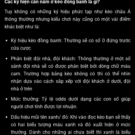
Các ký hiện cần nắm ở kèo đồng banh là gì?
Tuy không có những ký hiệu phức tạp như kèo châu Á
thông thường nhưng kiểu chơi này cũng có một vài điểm
khác biệt như là:
Ký hiệu kèo đồng banh: Thường sẽ có số 0 đứng trước
cửa cược
Phân biệt đội nhà, đội khách: Thông thường ở một số
sảnh đội nhà sẽ có được phân biệt bởi dòng chữ màu
cam. Trường hợp bảng kèo không có thì có thể nhìn
nhận dựa vào cách sắp xếp với đội khách ở dưới, đội
nhà ở trên
Mức thưởng: Tỷ lệ odds dưới dạng các con số giúp
người chơi tính được lợi nhuận.
Dấu hiệu mũi tên xanh/ đỏ: Khi vào đọc kèo bạn sẽ thấy
có hai biểu tượng màu xanh và đỏ xuất hiện ở mức
thưởng. Dành cho những ai chưa biết thì xanh là biểu