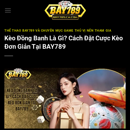
Bỏ
qua
nội
dung
THỂ THAO BAY789 VÀ CHUYÊN MỤC GAME THÚ VỊ NÊN THAM GIA
Kèo Đồng Banh Là Gì? Cách Đặt Cược Kèo
Đơn Giản Tại BAY789