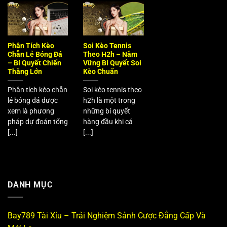
Phân Tích Kèo
Soi Kèo Tennis
Chẵn Lẻ Bóng Đá
Theo H2h – Nắm
– Bí Quyết Chiến
Vững Bí Quyết Soi
Thắng Lớn
Kèo Chuẩn
Phân tích kèo chẵn
Soi kèo tennis theo
lẻ bóng đá được
h2h là một trong
xem là phương
những bí quyết
pháp dự đoán tổng
hàng đầu khi cá
[...]
[...]
DANH MỤC
Bay789 Tài Xỉu – Trải Nghiệm Sảnh Cược Đẳng Cấp Và