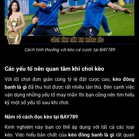
Cách tính thưởng với kèo cá cược tại BAY789
Các yếu tố nên quan tâm khi chơi kèo
Với lối chơi đơn giản cùng tỷ lệ đặt cược cao,
kèo đồng
banh là gì
đã thu hút được rất nhiều tân thủ. Bên cạnh việc
vận dụng những yếu tố may mắn thì bạn cũng nên tìm hiểu
kỹ một số yếu tố sau khi chơi.
Nắm rõ cách đọc kèo tại BAY789
Kinh nghiệm này bạn có thể áp dụng với tất cả các loại
kèo. Việc hiểu bản chất của
kèo đồng banh là gì
rất quan