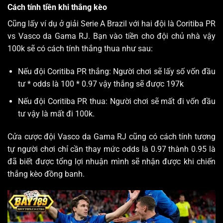
Cách tính tiền khi thắng kèo
Cũng lấy ví dụ ở giải Serie A Brazil với hai đội là Coritiba PR
vs Vasco da Gama RJ. Bạn vào tiền cho đội chủ nhà vậy
100k sẽ có cách tính thắng thua như sau:
Nếu đội Coritiba PR thắng: Người chơi sẽ lấy số vốn đầu
tư * odds là 100 * 0.97 vậy thắng sẽ được 197k
Nếu đội Coritiba PR thua: Người chơi sẽ mất đi vốn đầu
tư vậy là mất đi 100k.
Cửa cược đội Vasco da Gama RJ cũng có cách tính tương
tự người chơi chỉ cần thay mức odds là 0.97 thành 0.95 là
đã biết được tổng lợi nhuận mình sẽ nhận được khi chiến
thắng kèo đồng banh.