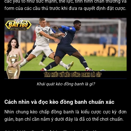
các yếu tố như sức mạnh, thể lực, tình hình chấn thương và
form của các cầu thủ trước khi đưa ra quyết định đặt cược.
Khái quát kèo đồng banh là gì?
Cách nhìn và đọc kèo đồng banh chuẩn xác
Nhìn chung kèo chấp đồng banh là kiểu cược cực kỳ đơn
giản, bạn chỉ cần nắm ý dưới đây là đã có thể chơi chuẩn.