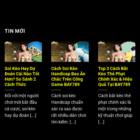
TIN MỚI
Soi Kèo Hay Dự
Cách Soi Kèo
Top 3 Cách Bắt
Đoán Cái Nào Tốt
Handicap Bao Ăn
Kèo Thẻ Phạt
Hơn? So Sánh 2
Chắc Trên Cổng
Chính Xác & Hiệu
Cách Thức
Game BAY789
Quả Tại BAY789
Đối với một người
Cách soi kèo
Cách bắt kèo thẻ
chơi mới bắt đầu
Handicap chuẩn
phạt chính xác là
cá cược, soi kèo
xác ra sao được
một trong những
hay dự đoán [...]
rất nhiều dân chơi
kỹ thuật chơi giúp
tìm kiếm. [...]
[...]