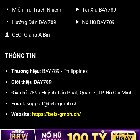
Miễn Trừ Trách Nhiệm
Tài Xỉu BAY789
Hướng Dẫn BAY789
Nổ Hũ BAY789
CEO: Giàng A Bin
THÔNG TIN
Thương hiệu
: BAY789 - Philippines
Giới thiệu BAY789
Địa chỉ
: 789b Huỳnh Tấn Phát, Quận 7, TP. Hồ Chí Minh
Email:
support@belz-gmbh.ch
Website:
https://belz-gmbh.ch/