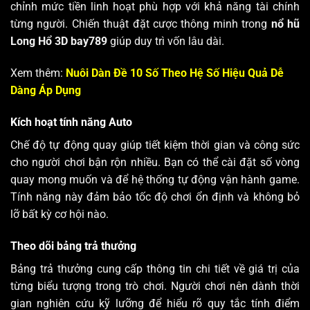
chỉnh mức tiền linh hoạt phù hợp với khả năng tài chính
từng người. Chiến thuật đặt cược thông minh trong
nổ hũ
Long Hổ 3D bay789
giúp duy trì vốn lâu dài.
Xem thêm:
Nuôi Dàn Đề 10 Số Theo Hệ Số Hiệu Quả Dễ
Dàng Áp Dụng
Kích hoạt tính năng Auto
Chế độ tự động quay giúp tiết kiệm thời gian và công sức
cho người chơi bận rộn nhiều. Bạn có thể cài đặt số vòng
quay mong muốn và để hệ thống tự động vận hành game.
Tính năng này đảm bảo tốc độ chơi ổn định và không bỏ
lỡ bất kỳ cơ hội nào.
Theo dõi bảng trả thưởng
Bảng trả thưởng cung cấp thông tin chi tiết về giá trị của
từng biểu tượng trong trò chơi. Người chơi nên dành thời
gian nghiên cứu kỹ lưỡng để hiểu rõ quy tắc tính điểm