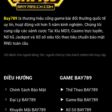
Bay789
là thương hiệu cổng game bài đổi thưởng quốc tế
uy tín, hoạt động với hơn 5 năm kinh nghiệm. Chúng tôi
cung cấp các sảnh cược Tài Xỉu MD5, Casino trực tuyến,
Nổ hũ Jackpot và Xổ số siêu tốc theo tiêu chuẩn bảo mật
RNG toàn cầu
Chỉ dành cho người dùng 18+; người chơi tự chịu trách nhiệm khi truy cập
ĐIỀU HƯỚNG
GAME BAY789
Chính Sách Bảo Mật
Thể Thao BAY789
Đại Lý BAY789
Game Bài BAY789
Khuyến Mãi BAY789
Xổ Số BAY789