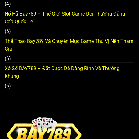
(4)
Nổ Hũ Bay789 – Thế Giới Slot Game Đổi Thưởng Đẳng
Cấp Quốc Tế
(6)
Thể Thao Bay789 Và Chuyên Mục Game Thú Vị Nên Tham
Gia
(6)
Xổ Số BAY789 – Đặt Cược Dễ Dàng Rinh Về Thưởng
Khủng
(6)