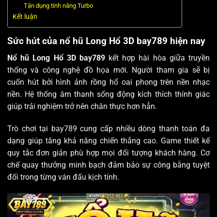
Tận dụng tính năng Turbo
Kết luận
Sức hút của nổ hũ Long Hổ 3D bay789 hiện nay
Nổ hũ Long Hổ 3D bay789
kết hợp hài hòa giữa truyền
thống và công nghệ đồ họa mới. Người tham gia sẽ bị
cuốn hút bởi hình ảnh rồng hổ oai phong trên nền nhạc
nền. Hệ thống âm thanh sống động kích thích thính giác
giúp trải nghiệm trở nên chân thực hơn hẳn.
Trò chơi tại bay789 cung cấp nhiều dòng thanh toán đa
dạng giúp tăng khả năng chiến thắng cao. Game thiết kế
quy tắc đơn giản phù hợp mọi đối tượng khách hàng. Cơ
chế quay thưởng minh bạch đảm bảo sự công bằng tuyệt
đối trong từng ván đấu kịch tính.