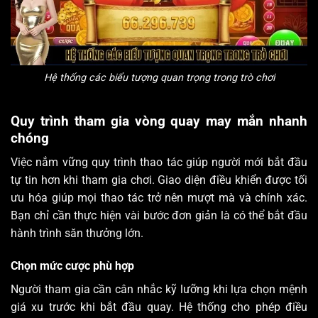
Hệ thống các biểu tượng quan trọng trong trò chơi
Quy trình tham gia vòng quay may mắn nhanh
chóng
Việc nắm vững quy trình thao tác giúp người mới bắt đầu
tự tin hơn khi tham gia chơi. Giao diện điều khiển được tối
ưu hóa giúp mọi thao tác trở nên mượt mà và chính xác.
Bạn chỉ cần thực hiện vài bước đơn giản là có thể bắt đầu
hành trình săn thưởng lớn.
Chọn mức cược phù hợp
Người tham gia cần cân nhắc kỹ lưỡng khi lựa chọn mệnh
giá xu trước khi bắt đầu quay. Hệ thống cho phép điều