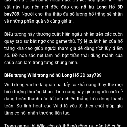
vật này tạo nên nét độc đáo cho
nổ hũ Long Hổ 3D
bay789
. Người chơi thu thập đủ số lượng hổ trắng sẽ nhận
về những phần quà vô cùng giá trị.
Biểu tượng này thường xuất hiện ngẫu nhiên trên các cuộn
quay tạo sự bất ngờ cho game thủ. Tỷ lệ xuất hiện của hổ
trắng khá cao giúp người tham gia dễ dàng tích lũy điểm
số. Đồ họa sắc nét làm nổi bật thần thái dũng mãnh của
chúa sơn lâm trong từng khung hình.
Biểu tượng Wild trong nổ hũ Long Hổ 3D bay789
Wild đóng vai trò là quân bài tẩy có khả năng thay thế mọi
biểu tượng thường khác. Tính năng này giúp người chơi dễ
dàng hoàn thành các tổ hợp chiến thắng trên dòng thanh
toán. Sự linh hoạt của Wild là yếu tố then chốt giúp gia
tăng cơ hội nhận thưởng liên tục.
Trong game thì Wild còn có thể mở rộng ra toàn bộ cuộn.