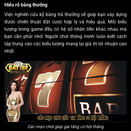
Hiểu rõ bảng thưởng
Việc nghiên cứu kỹ bảng trả thưởng sẽ giúp bạn xây dựng
được chiến thuật đặt cược hợp lý và hiệu quả. Mỗi biểu
tượng trong game đều có hệ số nhân tiền khác nhau mà
bạn cần phải nhớ. Người chơi thông minh luôn biết cách
tập trung vào các biểu tượng mang lại giá trị lợi nhuận cao
nhất.
Các mẹo chơi giúp gia tăng cơ hội thắng