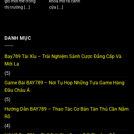
gió mới mẻ trong
khóa mở ra cánh
thị trường [...]
cửa [...]
DANH MỤC
Bay789 Tài Xỉu – Trải Nghiệm Sảnh Cược Đẳng Cấp Và
Mới Lạ
(5)
Game Bài BAY789 – Nơi Tụ Họp Những Tựa Game Hàng
Đầu Châu Á
(5)
Hướng Dẫn BAY789 – Thao Tác Cơ Bản Tân Thủ Cần Nắm
Rõ
(4)