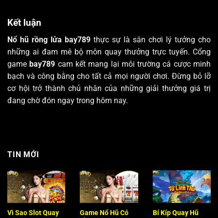
Kết luận
Nổ hũ rồng lửa bay789
thực sự là sân chơi lý tưởng cho
những ai đam mê bộ môn quay thưởng trực tuyến. Cổng
game
bay789
cam kết mang lại môi trường cá cược minh
bạch và công bằng cho tất cả mọi người chơi. Đừng bỏ lỡ
cơ hội trở thành chủ nhân của những giải thưởng giá trị
đang chờ đón ngay trong hôm nay.
TIN MỚI
Vì Sao Slot Quay
Game Nổ Hũ Có
Bí Kíp Quay Hũ