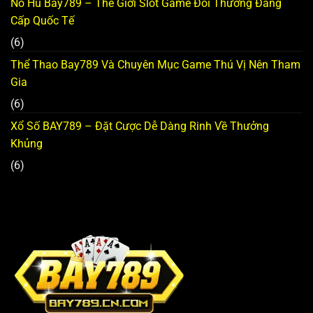
Nổ Hũ Bay789 – Thế Giới Slot Game Đổi Thưởng Đẳng
Cấp Quốc Tế
(6)
Thể Thao Bay789 Và Chuyên Mục Game Thú Vị Nên Tham
Gia
(6)
Xổ Số BAY789 – Đặt Cược Dễ Dàng Rinh Về Thưởng
Khủng
(6)