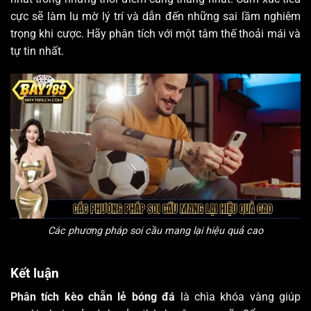
cực sẽ làm lu mờ lý trí và dẫn đến những sai lầm nghiêm
trọng khi cược. Hãy phân tích với một tâm thế thoải mái và
tự tin nhất.
Các phương pháp soi cầu mang lại hiệu quả cao
Kết luận
Phân tích kèo chẵn lẻ bóng đá
là chìa khóa vàng giúp