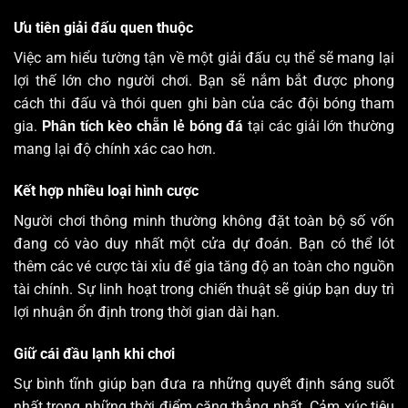
Ưu tiên giải đấu quen thuộc
Việc am hiểu tường tận về một giải đấu cụ thể sẽ mang lại
lợi thế lớn cho người chơi. Bạn sẽ nắm bắt được phong
cách thi đấu và thói quen ghi bàn của các đội bóng tham
gia.
Phân tích kèo chẵn lẻ bóng đá
tại các giải lớn thường
mang lại độ chính xác cao hơn.
Kết hợp nhiều loại hình cược
Người chơi thông minh thường không đặt toàn bộ số vốn
đang có vào duy nhất một cửa dự đoán. Bạn có thể lót
thêm các vé cược tài xỉu để gia tăng độ an toàn cho nguồn
tài chính. Sự linh hoạt trong chiến thuật sẽ giúp bạn duy trì
lợi nhuận ổn định trong thời gian dài hạn.
Giữ cái đầu lạnh khi chơi
Sự bình tĩnh giúp bạn đưa ra những quyết định sáng suốt
nhất trong những thời điểm căng thẳng nhất. Cảm xúc tiêu