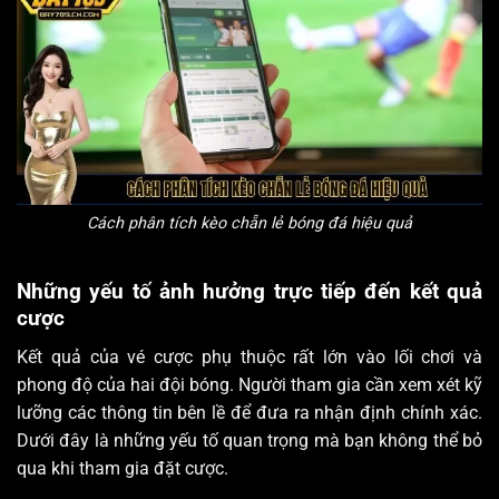
Cách phân tích kèo chẵn lẻ bóng đá hiệu quả
Những yếu tố ảnh hưởng trực tiếp đến kết quả
cược
Kết quả của vé cược phụ thuộc rất lớn vào lối chơi và
phong độ của hai đội bóng. Người tham gia cần xem xét kỹ
lưỡng các thông tin bên lề để đưa ra nhận định chính xác.
Dưới đây là những yếu tố quan trọng mà bạn không thể bỏ
qua khi tham gia đặt cược.