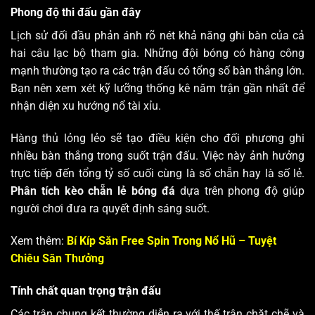
Phong độ thi đấu gần đây
Lịch sử đối đầu phản ánh rõ nét khả năng ghi bàn của cả
hai câu lạc bộ tham gia. Những đội bóng có hàng công
mạnh thường tạo ra các trận đấu có tổng số bàn thắng lớn.
Bạn nên xem xét kỹ lưỡng thống kê năm trận gần nhất để
nhận diện xu hướng nổ tài xỉu.
Hàng thủ lỏng lẻo sẽ tạo điều kiện cho đối phương ghi
nhiều bàn thắng trong suốt trận đấu. Việc này ảnh hưởng
trực tiếp đến tổng tỷ số cuối cùng là số chẵn hay là số lẻ.
Phân tích kèo chẵn lẻ bóng đá
dựa trên phong độ giúp
người chơi đưa ra quyết định sáng suốt.
Xem thêm:
Bí Kíp Săn Free Spin Trong Nổ Hũ – Tuyệt
Chiêu Săn Thưởng
Tính chất quan trọng trận đấu
Các trận chung kết thường diễn ra với thế trận chặt chẽ và