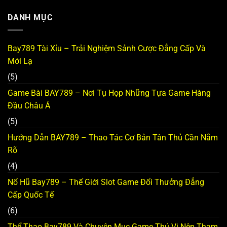
DANH MỤC
Bay789 Tài Xỉu – Trải Nghiệm Sảnh Cược Đẳng Cấp Và
Mới Lạ
(5)
Game Bài BAY789 – Nơi Tụ Họp Những Tựa Game Hàng
Đầu Châu Á
(5)
Hướng Dẫn BAY789 – Thao Tác Cơ Bản Tân Thủ Cần Nắm
Rõ
(4)
Nổ Hũ Bay789 – Thế Giới Slot Game Đổi Thưởng Đẳng
Cấp Quốc Tế
(6)
Thể Thao Bay789 Và Chuyên Mục Game Thú Vị Nên Tham