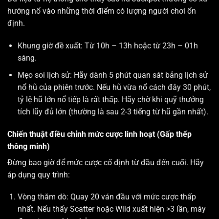
hướng nổ vào những thời điểm có lượng người chơi ổn
định.
Khung giờ đề xuất: Từ 10h – 13h hoặc từ 23h – 01h
sáng.
Mẹo soi lịch sử: Hãy dành 5 phút quan sát bảng lịch sử
nổ hũ của phiên trước. Nếu hũ vừa nổ cách đây 30 phút,
tỷ lệ hũ lớn nổ tiếp là rất thấp. Hãy chờ khi quỹ thưởng
tích lũy đủ lớn (thường là sau 2-3 tiếng từ hũ gần nhất).
Chiến thuật điều chỉnh mức cược linh hoạt (Gấp thếp
thông minh)
Đừng bao giờ để mức cược cố định từ đầu đến cuối. Hãy
áp dụng quy trình:
Vòng thăm dò: Quay 20 ván đầu với mức cược thấp
nhất. Nếu thấy Scatter hoặc Wild xuất hiện >3 lần, máy