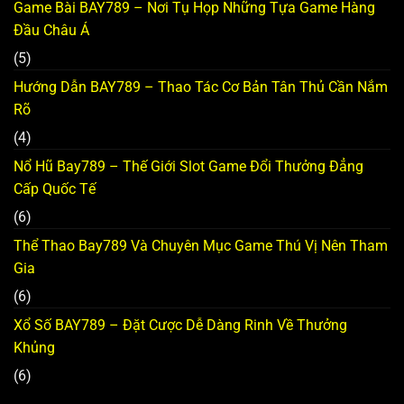
Game Bài BAY789 – Nơi Tụ Họp Những Tựa Game Hàng
Đầu Châu Á
(5)
Hướng Dẫn BAY789 – Thao Tác Cơ Bản Tân Thủ Cần Nắm
Rõ
(4)
Nổ Hũ Bay789 – Thế Giới Slot Game Đổi Thưởng Đẳng
Cấp Quốc Tế
(6)
Thể Thao Bay789 Và Chuyên Mục Game Thú Vị Nên Tham
Gia
(6)
Xổ Số BAY789 – Đặt Cược Dễ Dàng Rinh Về Thưởng
Khủng
(6)