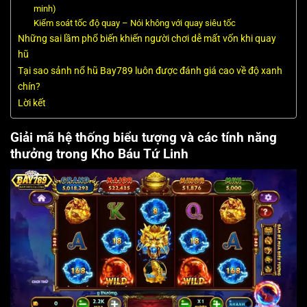
minh)
Kiểm soát tốc độ quay – Nói không với quay siêu tốc
Những sai lầm phổ biến khiến người chơi dễ mất vốn khi quay
hũ
Tại sao sảnh nổ hũ Bay789 luôn được đánh giá cao về độ xanh
chín?
Lời kết
Giải mã hệ thống biểu tượng và các tính năng
thưởng trong Kho Báu Tứ Linh