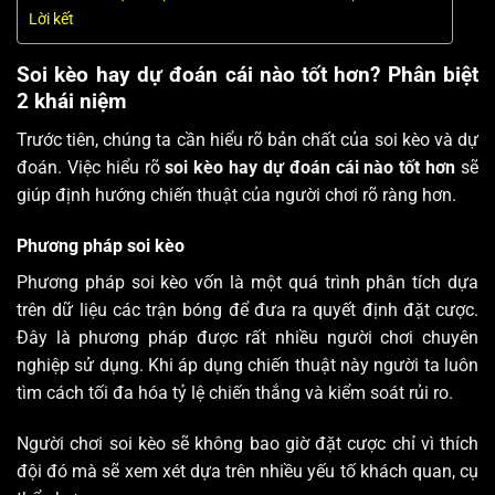
Lời kết
Soi kèo hay dự đoán cái nào tốt hơn? Phân biệt
2 khái niệm
Trước tiên, chúng ta cần hiểu rõ bản chất của soi kèo và dự
đoán. Việc hiểu rõ
soi kèo hay dự đoán cái nào tốt hơn
sẽ
giúp định hướng chiến thuật của người chơi rõ ràng hơn.
Phương pháp soi kèo
Phương pháp soi kèo vốn là một quá trình phân tích dựa
trên dữ liệu các trận bóng để đưa ra quyết định đặt cược.
Đây là phương pháp được rất nhiều người chơi chuyên
nghiệp sử dụng. Khi áp dụng chiến thuật này người ta luôn
tìm cách tối đa hóa tỷ lệ chiến thắng và kiểm soát rủi ro.
Người chơi soi kèo sẽ không bao giờ đặt cược chỉ vì thích
đội đó mà sẽ xem xét dựa trên nhiều yếu tố khách quan, cụ