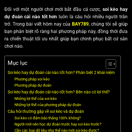
Đối với một người chơi mới bắt đầu cá cược,
soi kèo hay
dự đoán cái nào tốt hơn
luôn là câu hỏi nhiều người trăn
trở. Trong bài viết hôm nay của
BAY789
, chúng tôi sẽ giúp
bạn phân biệt rõ ràng hai phương pháp này, đồng thời đưa
ra chiến thuật tối ưu nhất giúp bạn chinh phục bất cứ sân
chơi nào.
Mục lục
Soi kèo hay dự đoán cái nào tốt hơn? Phân biệt 2 khái niệm
Phương pháp soi kèo
Phương pháp dự đoán
Soi kèo hay dự đoán cái nào tốt hơn? Bên nào có lợi thế?
Những lợi thế của soi kèo
Những lợi thế của phương pháp dự đoán
Câu hỏi thường gặp về soi kèo và dự đoán
Soi kèo có đảm bảo thắng 100% không?
Người mới nên học dự đoán trước hay soi kèo trước?
Cần các loại dữ liệu như thế nào mới soi kèo được?