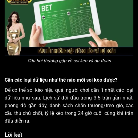
Câu hỏi thường gặp về soi kèo và dự đoán
Cần các loại dữ liệu như thế nào mới soi kèo được?
Để có thể soi kèo hiệu quả, người chơi cần ít nhất các loại
dữ liệu như sau: Lịch sử đối đầu trong 3-5 trận gần nhất,
phong độ gần đây, danh sách chấn thương/treo giò, các
cầu thủ chủ chốt, tỷ lệ kèo trong 24 giờ cuối cùng khi trận
đấu diễn ra.
Lời kết