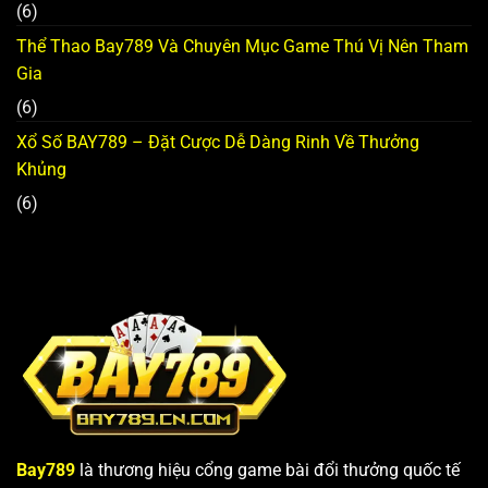
(6)
Thể Thao Bay789 Và Chuyên Mục Game Thú Vị Nên Tham
Gia
(6)
Xổ Số BAY789 – Đặt Cược Dễ Dàng Rinh Về Thưởng
Khủng
(6)
Bay789
là thương hiệu cổng game bài đổi thưởng quốc tế