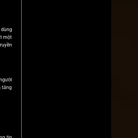
i dùng
ặt một
truyền
người
n tảng
ng tin