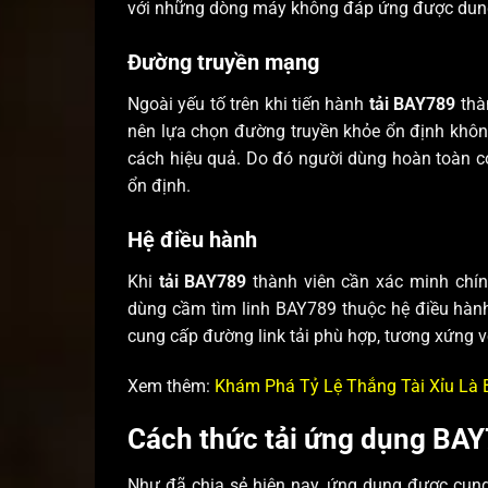
với những dòng máy không đáp ứng được dung l
Đường truyền mạng
Ngoài yếu tố trên khi tiến hành
tải BAY789
thà
nên lựa chọn đường truyền khỏe ổn định không
cách hiệu quả. Do đó người dùng hoàn toàn c
ổn định.
Hệ điều hành
Khi
tải BAY789
thành viên cần xác minh chín
dùng cầm tìm linh BAY789 thuộc hệ điều hành 
cung cấp đường link tải phù hợp, tương xứng với
Xem thêm:
Khám Phá Tỷ Lệ Thắng Tài Xỉu Là
Cách thức tải ứng dụng BAY
Như đã chia sẻ hiện nay, ứng dụng được cung 