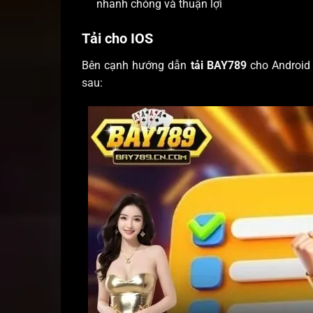
nhanh chóng và thuận lợi
Tải cho IOS
Bên cạnh hướng dẫn
tải BAY789
cho Android 
sau: