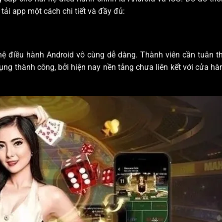
ải app một cách chi tiết và đầy đủ:
 hệ điều hành Android vô cùng dễ dàng. Thành viên cần tuân t
dụng thành công, bởi hiện nay nền tảng chưa liên kết với cửa h