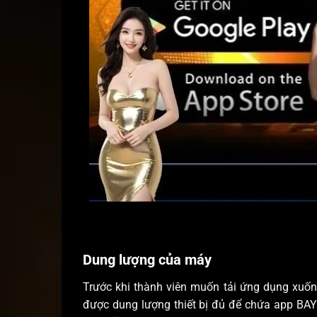
Dung lượng của máy
Trước khi thành viên muốn tải ứng dụng xuống
được dung lượng thiết bị đủ để chứa app BAY78