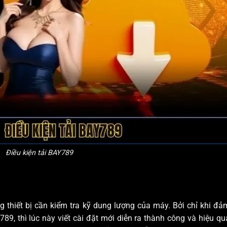
Điều kiện tải BAY789
 thiết bị cần kiểm tra kỹ dung lượng của máy. Bởi chỉ khi đ
9, thì lúc này viết cài đặt mới diễn ra thành công và hiệu qu