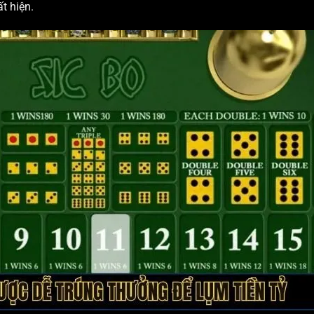
t hiện.