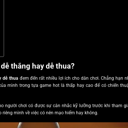
u dễ thắng hay dễ thua?
y dễ thua
đem đến rất nhiều lợi ích cho dân chơi. Chẳng hạn 
của mình trong tựa game hot là thấp hay cao để có chiến thu
 cho người chơi có được sự cân nhắc kỹ lưỡng trước khi tham g
o riêng mình về việc có nên mạo hiểm hay không.