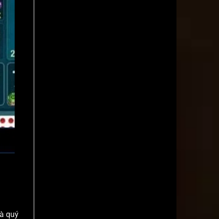
mà quý