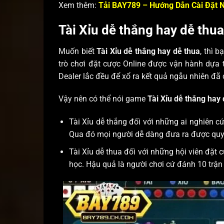
Xem thêm:
Tải BAY789 – Hướng Dẫn Cài Đặt N
Tài Xỉu dễ thắng hay dễ thu
Muốn biết
Tài Xỉu dễ thắng hay dễ thua
, thì 
trò chơi đặt cược Online được vận hành dựa 
Dealer lắc đều để xổ ra kết quả ngẫu nhiên đã 
Vậy nên có thể nói game
Tài Xỉu dễ thắng hay 
Tài Xỉu dễ thắng đối với những ai nghiên cứ
Qua đó mọi người dễ dàng đưa ra được quyế
Tài Xỉu dễ thua đối với những hội viên đặt 
học. Hậu quả là người chơi cứ đánh 10 trận t