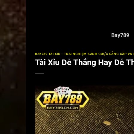
Bỏ
qua
nội
dung
Bay789
BAY789 TÀI XỈU - TRẢI NGHIỆM SẢNH CƯỢC ĐẲNG CẤP VÀ 
Tài Xỉu Dễ Thắng Hay Dễ T