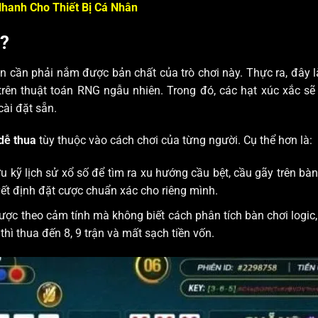
hanh Cho Thiết Bị Cá Nhân
a?
bạn cần phải nắm được bản chất của trò chơi này. Thực ra, đây 
trên thuật toán RNG ngẫu nhiên. Trong đó, các hạt xúc xắc s
cài đặt sẵn.
dễ thua
tùy thuộc vào cách chơi của từng người. Cụ thể hơn là:
u kỹ lịch sử xổ số để tìm ra xu hướng cầu bệt, cầu gãy trên bàn
t định đặt cược chuẩn xác cho riêng mình.
cược theo cảm tính mà không biết cách phân tích bàn chơi logic
hì thua đến 8, 9 trận và mất sạch tiền vốn.