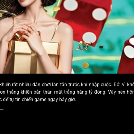
hiến rất nhiều dân chơi lăn tăn trước khi nhập cuộc. Bởi vì kh
hơn thắng khiến bản thân mất trắng hàng tỷ đồng. Vậy nên hô
c để tự tin chiến game ngay bây giờ.