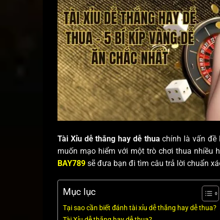
Tài Xỉu dễ thắng hay dễ thua
chính là vấn đề k
muốn mạo hiểm với một trò chơi thua nhiều 
BAY789
sẽ đưa bạn đi tìm câu trả lời chuẩn xá
Mục lục
Tại sao cần biết đánh tài xỉu dễ thắng hay dễ thua?
Tài Xỉu dễ thắng hay dễ thua?