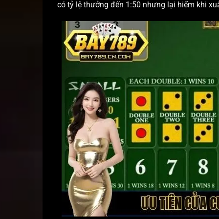
có tỷ lệ thưởng đến 1:50 nhưng lại hiếm khi xuấ