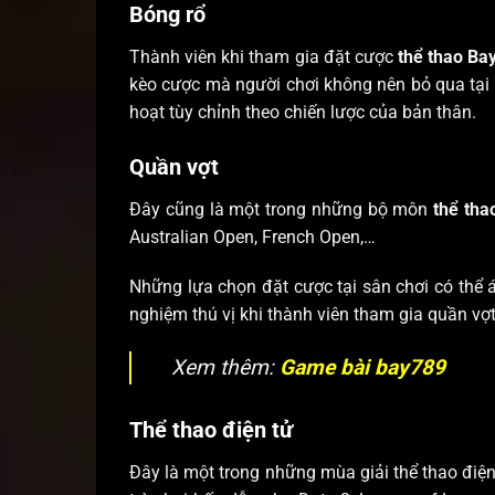
Bóng rổ
Thành viên khi tham gia đặt cược
thể thao Ba
kèo cược mà người chơi không nên bỏ qua tại s
hoạt tùy chỉnh theo chiến lược của bản thân.
Quần vợt
Đây cũng là một trong những bộ môn
thể tha
Australian Open, French Open,…
Những lựa chọn đặt cược tại sân chơi có thể 
nghiệm thú vị khi thành viên tham gia quần vợt
Xem thêm:
Game bài bay789
Thể thao điện tử
Đây là một trong những mùa giải thể thao điệ