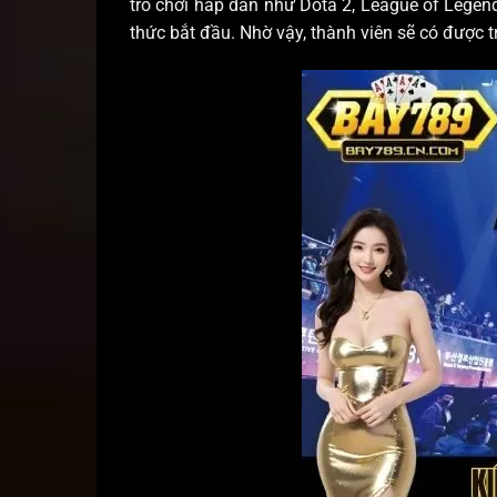
trò chơi hấp dẫn như Dota 2, League of Legend
thức bắt đầu. Nhờ vậy, thành viên sẽ có được t