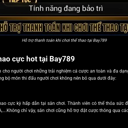
Hỗ trợ thanh toán khi chơi thể thao tại Bay789
hao cực hot tại Bay789
cho người chơi những trải nghiệm cá cược an toàn và đa dạn
ững bộ môn thi đấu người chơi không nên bỏ qua dưới đây:
ao cực kỳ hấp dẫn tại sân chơi. Thành viên có thể thỏa sức 
,….Không chỉ vậy, sân chơi cũng hỗ trợ đặt cược thông qua cá