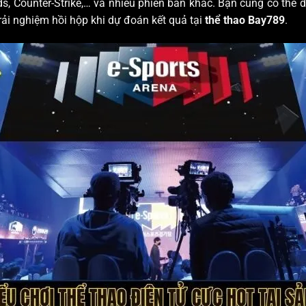
s, Counter-Strike,… và nhiều phiên bản khác. Bạn cũng có thể đặ
rải nghiệm hồi hộp khi dự đoán kết quả tại
thể thao Bay789
.