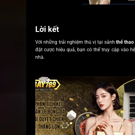
Lời kết
Với những trải nghiệm thú vị tại sảnh
thể thao
đặt cược hiệu quả, bạn có thể truy cập vào 
nhà.