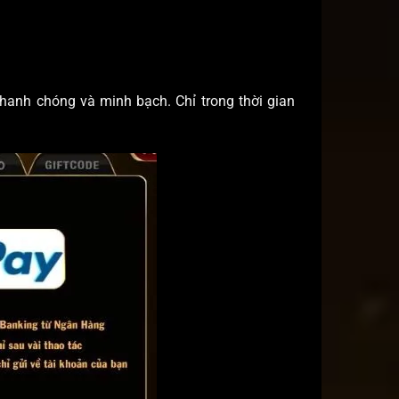
nhanh chóng và minh bạch. Chỉ trong thời gian