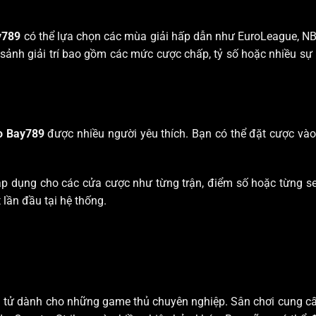
y789
có thể lựa chọn các mùa giải hấp dẫn như EuroLeague, NBA
ảnh giải trí bao gồm các mức cược chấp, tỷ số hoặc nhiều sự lự
o Bay789
được nhiều người yêu thích. Bạn có thể đặt cược và
áp dụng cho các cửa cược như từng trận, điểm số hoặc từng set
 lần đầu tại hệ thống.
n tử dành cho những game thủ chuyên nghiệp. Sân chơi cung c