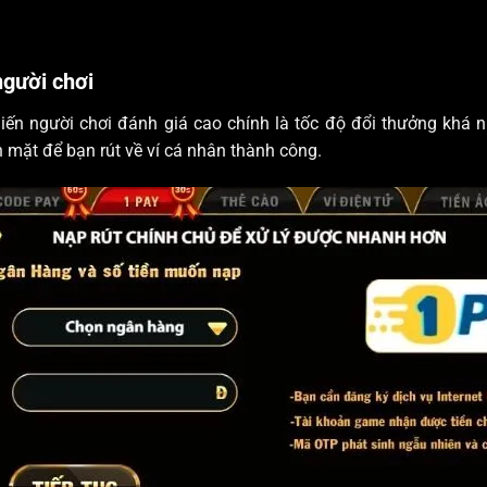
người chơi
khiến người chơi đánh giá cao chính là tốc độ đổi thưởng khá 
n mặt để bạn rút về ví cá nhân thành công.