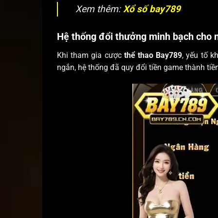
Xem thêm:
Xổ số bay789
Hệ thống đổi thưởng minh bạch cho 
Khi tham gia cược
thể thao Bay789
, yếu tố 
ngắn, hệ thống đã quy đổi tiền game thành tiề