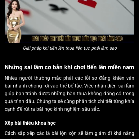
Giải pháp khi tiến lên thua liên tục phải làm sao
Những sai lầm cơ bản khi chơi tiến lên miền nam
Nhiều người thường mắc phải các lỗi sơ đẳng khiến ván
bài nhanh chóng rơi vào thế bế tắc. Việc nhận diện sai lầm
giúp bạn tránh được những bàn thua không đáng có trong
quá trình đấu. Chúng ta sẽ cùng phân tích chi tiết từng khía
cạnh để rút ra bài học kinh nghiệm sâu sắc.
Xếp bài thiếu khoa học
Cách sắp xếp các lá bài lộn xộn sẽ làm giảm đi khả năng