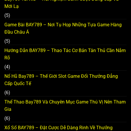
Mới Lạ
(5)
Game Bài BAY789 – Nơi Tụ Họp Những Tựa Game Hàng
Đầu Châu Á
(5)
Hướng Dẫn BAY789 – Thao Tác Cơ Bản Tân Thủ Cần Nắm
Rõ
(4)
Nổ Hũ Bay789 – Thế Giới Slot Game Đổi Thưởng Đẳng
Cấp Quốc Tế
(6)
Thể Thao Bay789 Và Chuyên Mục Game Thú Vị Nên Tham
Gia
(6)
Xổ Số BAY789 – Đặt Cược Dễ Dàng Rinh Về Thưởng