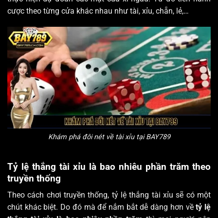
cược theo từng cửa khác nhau như tài, xỉu, chẵn, lẻ,…
Khám phá đôi nét về tài xỉu tại BAY789
Tỷ lệ thắng tài xỉu là bao nhiêu phần trăm theo
truyền thống
Theo cách chơi truyền thống, tỷ lệ thắng tài xỉu sẽ có một
chút khác biệt. Do đó mà để nắm bắt dễ dàng hơn về
tỷ lệ