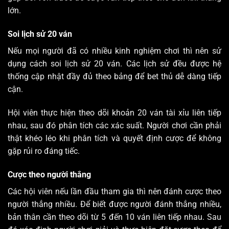
lớn.
Soi lịch sử 20 ván
Nếu mọi người đã có nhiều kinh nghiệm chơi thì nên sử
dụng cách soi lịch sử 20 ván. Các lịch sử đều được hệ
thống cập nhật đầy đủ theo bảng để bet thủ dễ dàng tiếp
cận.
Hội viên thực hiện theo dõi khoản 20 ván tài xỉu liên tiếp
nhau, sau đó phân tích các xác suất. Người chơi cần phải
thật khéo léo khi phân tích và quyết định cược để không
gặp rủi ro đáng tiếc.
Cược theo người thắng
Các hội viên nếu lần đầu tham gia thì nên đánh cược theo
người thắng nhiều. Để biết được người đánh thắng nhiều,
bản thân cần theo dõi từ 5 đến 10 ván liên tiếp nhau. Sau