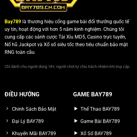
Bay789
là thương hiệu cổng game bài đổi thưởng quốc tế
uy tín, hoạt động với hơn 5 năm kinh nghiệm. Chúng tôi
cung cấp các sảnh cược Tài Xỉu MD5, Casino trực tuyến,
Nổ hũ Jackpot và Xổ số siêu tốc theo tiêu chuẩn bảo mật
RNG toàn cầu
Chỉ dành cho người dùng 18+; người chơi tự chịu trách nhiệm khi truy cập
ĐIỀU HƯỚNG
GAME BAY789
Chính Sách Bảo Mật
Thể Thao BAY789
Đại Lý BAY789
Game Bài BAY789
Khuyến Mãi BAY789
Xổ Số BAY789