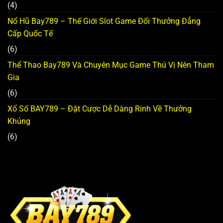
(4)
Nổ Hũ Bay789 – Thế Giới Slot Game Đổi Thưởng Đẳng
Cấp Quốc Tế
(6)
Thể Thao Bay789 Và Chuyên Mục Game Thú Vị Nên Tham
Gia
(6)
Xổ Số BAY789 – Đặt Cược Dễ Dàng Rinh Về Thưởng
Khủng
(6)