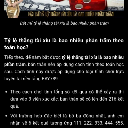
Bật mí tỷ lệ thắng tài xỉu là bao nhiêu phần trăm
Tỷ lệ thắng tài xỉu là bao nhiêu phần trăm theo
toán học?
Tiếp theo, để nắm bắt được
tỷ lệ thắng tài xỉu là bao nhiêu
phần trăm
, bản thân nên áp dụng cách tính theo toán học
sau. Cách tính này được áp dụng cho loại hình chơi trực
tuyến tại nền tảng BAY789:
Theo cách chơi tính tổng số kết quả có thể xảy ra thì
dựa vào 3 viên xúc xắc, bản thân sẽ có lên đến 216 kết
quả.
Với trường hợp đặc biệt là bộ ba đồng nhất, anh em
nhận về 6 kết quả tương ứng 111, 222, 333, 444, 555,