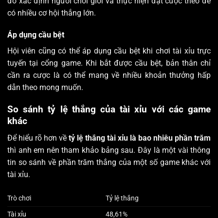
đó xác định người chơi giỏi và thực hiện đặt cược theo để
có nhiều cơ hội thắng lớn.
Áp dụng cầu bệt
Hội viên cũng có thể áp dụng cầu bệt khi chơi tài xỉu trực
tuyến tại cổng game. Khi bắt được cầu bệt, bản thân chỉ
cần ra cược là có thể mang về nhiều khoản thưởng hấp
dẫn theo mong muốn.
So sánh tỷ lệ thắng của tài xỉu với các game
khác
Để hiểu rõ hơn về
tỷ lệ thắng tài xỉu là bao nhiêu phần trăm
thì anh em nên tham khảo bảng sau. Đây là một vài thông
tin so sánh về phần trăm thắng của một số game khác với
tài xỉu.
Trò chơi
Tỷ lệ thắng
Tài xỉu
48,61%