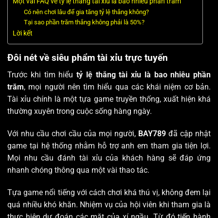
Một vài FAQ về tỷ lệ thắng tài xỉu là bao nhiêu phần trăm
Có nên chơi lâu để gia tăng tỷ lệ thắng không?
Tại sao phần trăm thắng không phải là 50%?
Lời kết
Đôi nét về siêu phẩm tài xỉu trực tuyến
Trước khi tìm hiểu
tỷ lệ thắng tài xỉu là bao nhiêu phần
trăm
, mọi người nên tìm hiểu qua các khái niệm cơ bản.
Tài xỉu chính là một tựa game truyền thống, xuất hiện khá
thường xuyên trong cuộc sống hàng ngày.
Với nhu cầu chơi cầu của mọi người,
BAY789
đã cập nhật
game tại hệ thống nhằm hỗ trợ anh em tham gia tiện lợi.
Mọi nhu cầu đánh tài xỉu của khách hàng sẽ đáp ứng
nhanh chóng thông qua một vài thao tác.
Tựa game nổi tiếng với cách chơi khá thú vị, không đem lại
quá nhiều khó khăn. Nhiệm vụ của hội viên khi tham gia là
thực hiện dự đoán các mặt của xí ngầu. Từ đó tiến hành