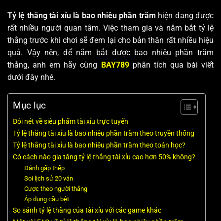
Tỷ lệ thắng tài xỉu là bao nhiêu phần trăm
hiện đang được
rất nhiều người quan tâm. Việc tham gia và nắm bắt tỷ lệ
thắng trước khi chơi sẽ đem lại cho bản thân rất nhiều hiệu
quả. Vậy nên, để nắm bắt được bao nhiêu phần trăm
thắng, anh em hãy cùng
BAY789
phân tích qua bài viết
dưới đây nhé.
Mục lục
Đôi nét về siêu phẩm tài xỉu trực tuyến
Tỷ lệ thắng tài xỉu là bao nhiêu phần trăm theo truyền thống
Tỷ lệ thắng tài xỉu là bao nhiêu phần trăm theo toán học?
Có cách nào gia tăng tỷ lệ thắng tài xỉu cao hơn 50% không?
Đánh gấp thếp
Soi lịch sử 20 ván
Cược theo người thắng
Áp dụng cầu bệt
So sánh tỷ lệ thắng của tài xỉu với các game khác