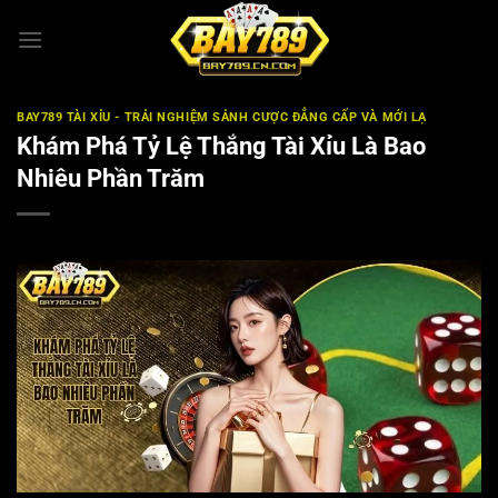
Bỏ
qua
nội
dung
BAY789 TÀI XỈU - TRẢI NGHIỆM SẢNH CƯỢC ĐẲNG CẤP VÀ MỚI LẠ
Khám Phá Tỷ Lệ Thắng Tài Xỉu Là Bao
Nhiêu Phần Trăm