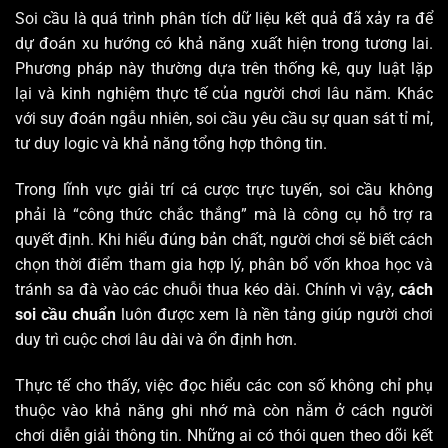
Soi cầu là quá trình phân tích dữ liệu kết quả đã xảy ra để
dự đoán xu hướng có khả năng xuất hiện trong tương lai.
Phương pháp này thường dựa trên thống kê, quy luật lặp
lại và kinh nghiệm thực tế của người chơi lâu năm. Khác
với suy đoán ngẫu nhiên, soi cầu yêu cầu sự quan sát tỉ mỉ,
tư duy logic và khả năng tổng hợp thông tin.
Trong lĩnh vực giải trí cá cược trực tuyến, soi cầu không
phải là “công thức chắc thắng” mà là công cụ hỗ trợ ra
quyết định. Khi hiểu đúng bản chất, người chơi sẽ biết cách
chọn thời điểm tham gia hợp lý, phân bổ vốn khoa học và
tránh sa đà vào các chuỗi thua kéo dài. Chính vì vậy,
cách
soi cầu chuẩn
luôn được xem là nền tảng giúp người chơi
duy trì cuộc chơi lâu dài và ổn định hơn.
Thực tế cho thấy, việc đọc hiểu các con số không chỉ phụ
thuộc vào khả năng ghi nhớ mà còn nằm ở cách người
chơi diễn giải thông tin. Những ai có thói quen theo dõi kết