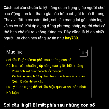
Cách soi cầu chuẩn
là kỹ năng quan trọng giúp người chơi
chủ động hơn khi tham gia các trò chơi giải trí có thưởng.
Thay vì đặt cược cảm tính, soi cầu mang lại góc nhìn logic
và có cơ sở. Khi áp dụng đúng phương pháp, người chơi có
thể hạn chế rủi ro không đáng có. Đây cũng là lý do nhiều
người lựa chọn nền tảng uy tín như
bay789
.
Mục lục
Soi cầu là gì? Bí mật phía sau những con số
Cách soi cầu chuẩn giúp nâng cao tỷ lệ chiến thắng
Phân tích kết quả theo chuỗi thời gian
Kết hợp nhiều phương pháp trong cách soi cầu chuẩn
Quản lý vốn khi soi cầu
Lưu ý quan trọng để soi cầu hiệu quả và an toàn nhất
Kết luận
Soi cầu là gì? Bí mật phía sau những con số