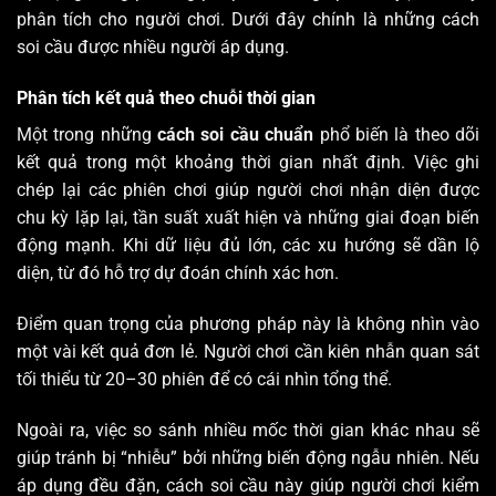
phân tích cho người chơi. Dưới đây chính là những cách
soi cầu được nhiều người áp dụng.
Phân tích kết quả theo chuỗi thời gian
Một trong những
cách soi cầu chuẩn
phổ biến là theo dõi
kết quả trong một khoảng thời gian nhất định. Việc ghi
chép lại các phiên chơi giúp người chơi nhận diện được
chu kỳ lặp lại, tần suất xuất hiện và những giai đoạn biến
động mạnh. Khi dữ liệu đủ lớn, các xu hướng sẽ dần lộ
diện, từ đó hỗ trợ dự đoán chính xác hơn.
Điểm quan trọng của phương pháp này là không nhìn vào
một vài kết quả đơn lẻ. Người chơi cần kiên nhẫn quan sát
tối thiểu từ 20–30 phiên để có cái nhìn tổng thể.
Ngoài ra, việc so sánh nhiều mốc thời gian khác nhau sẽ
giúp tránh bị “nhiễu” bởi những biến động ngẫu nhiên. Nếu
áp dụng đều đặn, cách soi cầu này giúp người chơi kiểm