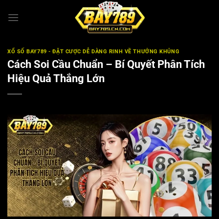
Bỏ
qua
nội
dung
XỔ SỐ BAY789 - ĐẶT CƯỢC DỄ DÀNG RINH VỀ THƯỞNG KHỦNG
Cách Soi Cầu Chuẩn – Bí Quyết Phân Tích
Hiệu Quả Thắng Lớn