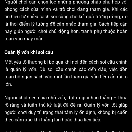
Người chơi cần chọn lọc những phương pháp phù hợp với
phong cách của mình và trò chơi đang tham gia. Khi các
tín hiệu từ nhiều cách soi cùng cho kết quả tương đồng, đó
là thời điểm lý tưởng để cân nhắc tham gia. Cách tiếp cận
này giúp người chơi chủ động hơn, tránh phụ thuộc hoàn
toàn vào may mắn.
Quản lý vốn khi soi cầu
Một yếu tố thường bị bỏ qua khi nói đến cách soi cầu chính
là quản lý vốn. Dù soi cầu chính xác đến đâu, việc dồn
toàn bộ ngân sách vào một lần tham gia vẫn tiềm ẩn rủi ro
lớn.
Người chơi nên chia nhỏ vốn, đặt ra giới hạn thắng – thua
rõ ràng và tuân thủ kỷ luật đã đề ra. Quản lý vốn tốt giúp
người chơi duy trì trạng thái tâm lý ổn định, không bị cuốn
theo cảm xúc khi thắng lớn hoặc thua liên tiếp.