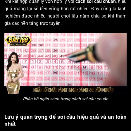
Khi kết hợp quản lý vốn hợp lý với
cách soi cầu chuẩn
, hiệu
quả mang lại sẽ bền vững hơn rất nhiều. Đây cũng là kinh
nghiệm được nhiều người chơi lâu năm chia sẻ khi tham
gia các nền tảng trực tuyến.
Phân bổ ngân sách trong cách soi cầu chuẩn
Lưu ý quan trọng để soi cầu hiệu quả và an toàn
nhất