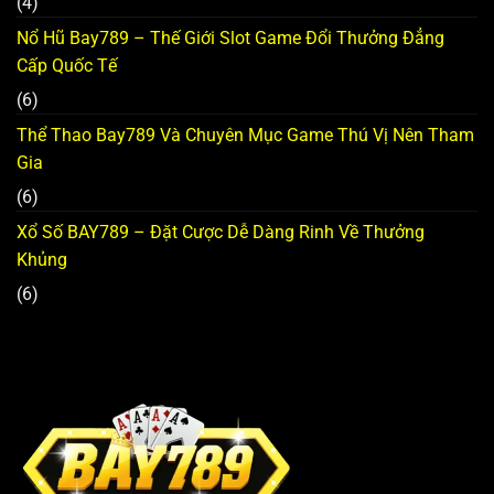
(4)
Nổ Hũ Bay789 – Thế Giới Slot Game Đổi Thưởng Đẳng
Cấp Quốc Tế
(6)
Thể Thao Bay789 Và Chuyên Mục Game Thú Vị Nên Tham
Gia
(6)
Xổ Số BAY789 – Đặt Cược Dễ Dàng Rinh Về Thưởng
Khủng
(6)