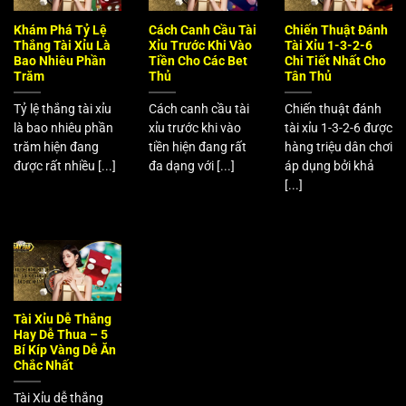
Khám Phá Tỷ Lệ
Cách Canh Cầu Tài
Chiến Thuật Đánh
Thắng Tài Xỉu Là
Xỉu Trước Khi Vào
Tài Xỉu 1-3-2-6
Bao Nhiêu Phần
Tiền Cho Các Bet
Chi Tiết Nhất Cho
Trăm
Thủ
Tân Thủ
Tỷ lệ thắng tài xỉu
Cách canh cầu tài
Chiến thuật đánh
là bao nhiêu phần
xỉu trước khi vào
tài xỉu 1-3-2-6 được
trăm hiện đang
tiền hiện đang rất
hàng triệu dân chơi
được rất nhiều [...]
đa dạng với [...]
áp dụng bởi khả
[...]
Tài Xỉu Dễ Thắng
Hay Dễ Thua – 5
Bí Kíp Vàng Dễ Ăn
Chắc Nhất
Tài Xỉu dễ thắng