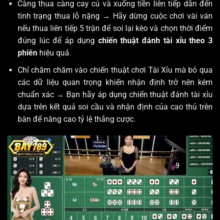
Càng thua càng cay cú và xuống tiền liên tiếp dẫn đến
tình trạng thua lỗ nặng → Hãy dừng cuộc chơi vài ván
nếu thua liên tiếp 5 trận để soi lại kèo và chọn thời điểm
đúng lúc để áp dụng
chiến thuật đánh tài xỉu theo 3
phiên
hiệu quả.
Chỉ chăm chăm vào chiến thuật chơi Tài Xỉu mà bỏ qua
các dữ liệu quan trọng khiến nhận định trở nên kém
chuẩn xác → Bạn hãy áp dụng chiến thuật đánh tài xỉu
dựa trên kết quả soi cầu và nhận định của cao thủ trên
bàn để nâng cao tỷ lệ thắng cược.