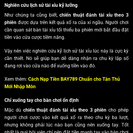
Nghiên cứu lịch sử tài xỉu kỹ lưỡng
Như chúng ta cũng biết,
chiến thuật đánh tài xỉu theo 3
phiên
được dựa trên kết quả xổ ra của xí ngầu. Người chơi
cần quan sát bàn tài xỉu tối thiểu ba phiên mới bắt đầu đặt
tiền vào cửa cược tiềm năng.
Vậy nên việc nghiên cứu kỹ lịch sử tài xỉu lúc này là cực kỳ
cần thiết. Nó sẽ giúp bạn dễ dàng nhận ra chu kỳ lặp số
đang rơi vào cửa nào để xuống tiền vào đó.
Xem thêm:
Cách Nạp Tiền BAY789 Chuẩn cho Tân Thủ
Mới Nhập Môn
Chỉ xuống tay cho bàn chơi ổn định
Mặc dù
chiến thuật đánh tài xỉu theo 3 phiên
cho phép
người chơi cược vào kết quả xổ ra theo chu kỳ ba lượt,
nhưng không phải lúc nào bạn cũng nên xuống tay. Tốt
nhất là quý hội viên chỉ nên đặt tiền mạnh tay vào bàn chơi