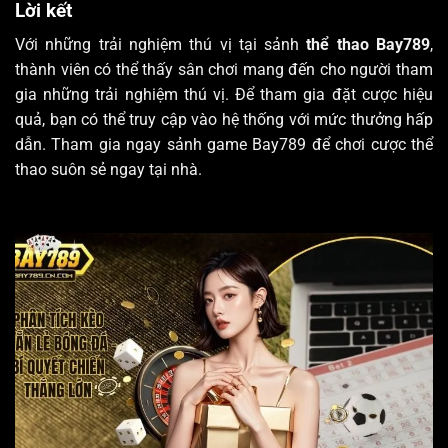
Lời kết
Với những trải nghiệm thú vị tại sảnh
thể thao Bay789
,
thành viên có thể thấy sân chơi mang đến cho người tham
gia những trải nghiệm thú vị. Để tham gia đặt cược hiệu
quả, bạn có thể truy cập vào hệ thống với mức thưởng hấp
dẫn. Tham gia ngay sảnh game Bay789 để chơi cược thể
thao suôn sẻ ngay tại nhà.