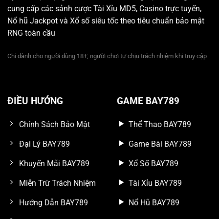
cung cấp các sảnh cược Tài Xỉu MD5, Casino trực tuyến,
Nổ hũ Jackpot và Xổ số siêu tốc theo tiêu chuẩn bảo mật
RNG toàn cầu
Chỉ dành cho người dùng 18+; người chơi tự chịu trách nhiệm khi truy cập
ĐIỀU HƯỚNG
GAME BAY789
Chính Sách Bảo Mật
Thể Thao BAY789
Đại Lý BAY789
Game Bài BAY789
Khuyến Mãi BAY789
Xổ Số BAY789
Miễn Trừ Trách Nhiệm
Tài Xỉu BAY789
Hướng Dẫn BAY789
Nổ Hũ BAY789