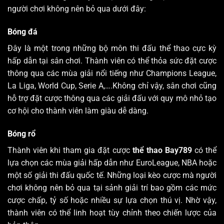
người chơi không nên bỏ qua dưới đây:
Bóng đá
Đây là một trong những bộ môn thi đấu thể thao cực kỳ
hấp dẫn tại sân chơi. Thành viên có thể thỏa sức đặt cược
thông qua các mùa giải nổi tiếng như Champions League,
La Liga, World Cup, Serie A,….Không chỉ vậy, sân chơi cũng
hỗ trợ đặt cược thông qua các giải đấu với quy mô nhỏ tạo
cơ hội cho thành viên làm giàu dễ dàng.
Bóng rổ
Thành viên khi tham gia đặt cược
thể thao Bay789
có thể
lựa chọn các mùa giải hấp dẫn như EuroLeague, NBA hoặc
một số giải thi đấu quốc tế. Những loại kèo cược mà người
chơi không nên bỏ qua tại sảnh giải trí bao gồm các mức
cược chấp, tỷ số hoặc nhiều sự lựa chọn thú vị. Nhờ vậy,
thành viên có thể linh hoạt tùy chỉnh theo chiến lược của