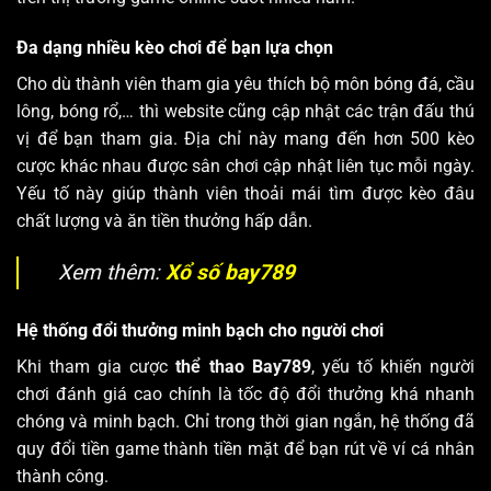
Đa dạng nhiều kèo chơi để bạn lựa chọn
Cho dù thành viên tham gia yêu thích bộ môn bóng đá, cầu
lông, bóng rổ,… thì website cũng cập nhật các trận đấu thú
vị để bạn tham gia. Địa chỉ này mang đến hơn 500 kèo
cược khác nhau được sân chơi cập nhật liên tục mỗi ngày.
Yếu tố này giúp thành viên thoải mái tìm được kèo đâu
chất lượng và ăn tiền thưởng hấp dẫn.
Xem thêm:
Xổ số bay789
Hệ thống đổi thưởng minh bạch cho người chơi
Khi tham gia cược
thể thao Bay789
, yếu tố khiến người
chơi đánh giá cao chính là tốc độ đổi thưởng khá nhanh
chóng và minh bạch. Chỉ trong thời gian ngắn, hệ thống đã
quy đổi tiền game thành tiền mặt để bạn rút về ví cá nhân
thành công.