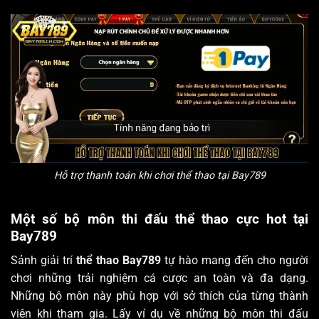
Hỗ trợ thanh toán khi chơi thể thao tại Bay789
Một số bộ môn thi đấu thể thao cực hot tại
Bay789
Sảnh giải trí
thể thao Bay789
tự hào mang đến cho người
chơi những trải nghiệm cá cược an toàn và đa dạng.
Những bộ môn này phù hợp với sở thích của từng thành
viên khi tham gia. Lấy ví dụ về những bộ môn thi đấu